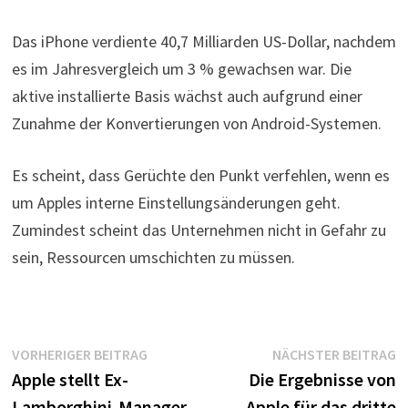
Das iPhone verdiente 40,7 Milliarden US-Dollar, nachdem
es im Jahresvergleich um 3 % gewachsen war. Die
aktive installierte Basis wächst auch aufgrund einer
Zunahme der Konvertierungen von Android-Systemen.
Es scheint, dass Gerüchte den Punkt verfehlen, wenn es
um Apples interne Einstellungsänderungen geht.
Zumindest scheint das Unternehmen nicht in Gefahr zu
sein, Ressourcen umschichten zu müssen.
Beitragsnavigation
Vorheriger
N
VORHERIGER BEITRAG
NÄCHSTER BEITRAG
Beitrag:
B
Apple stellt Ex-
Die Ergebnisse von
Lamborghini-Manager
Apple für das dritte