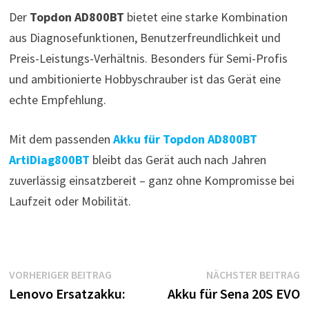
Der
Topdon AD800BT
bietet eine starke Kombination
aus Diagnosefunktionen, Benutzerfreundlichkeit und
Preis-Leistungs-Verhältnis. Besonders für Semi-Profis
und ambitionierte Hobbyschrauber ist das Gerät eine
echte Empfehlung.
Mit dem passenden
Akku für Topdon AD800BT
ArtiDiag800BT
bleibt das Gerät auch nach Jahren
zuverlässig einsatzbereit – ganz ohne Kompromisse bei
Laufzeit oder Mobilität.
Beitragsnavigation
Vorheriger
N
VORHERIGER BEITRAG
NÄCHSTER BEITRAG
Beitrag:
B
Lenovo Ersatzakku:
Akku für Sena 20S EVO