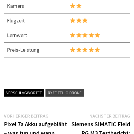
Kamera
Flugzeit
Lernwert
Preis-Leistung
VERSCHLAGWORTET
RYZE TELLO DRONE
Beitragsnavigation
Vorheriger
N
VORHERIGER BEITRAG
NÄCHSTER BEITRAG
Beitrag:
B
Pixel 7a Akku aufgebläht
Siemens SIMATIC Field
– was tun und wann
PG M3 Testbericht: