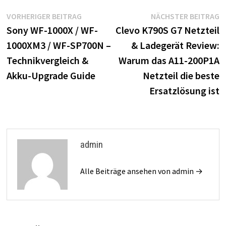
Beitragsnavigation
Vorheriger
N
VORHERIGER BEITRAG
NÄCHSTER BEITRAG
Beitrag:
B
Sony WF-1000X / WF-
Clevo K790S G7 Netzteil
1000XM3 / WF-SP700N –
& Ladegerät Review:
Technikvergleich &
Warum das A11-200P1A
Akku-Upgrade Guide
Netzteil die beste
Ersatzlösung ist
admin
Alle Beiträge ansehen von admin →