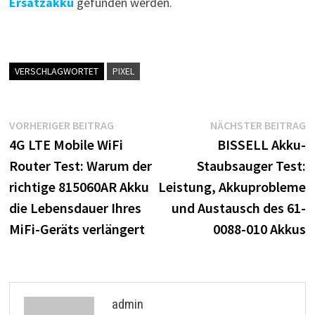
Ersatzakku
gefunden werden.
VERSCHLAGWORTET
PIXEL
Beitragsnavigation
Vorheriger
N
VORHERIGER BEITRAG
NÄCHSTER BEITRAG
Beitrag:
B
4G LTE Mobile WiFi
BISSELL Akku-
Router Test: Warum der
Staubsauger Test:
richtige 815060AR Akku
Leistung, Akkuprobleme
die Lebensdauer Ihres
und Austausch des 61-
MiFi-Geräts verlängert
0088-010 Akkus
admin