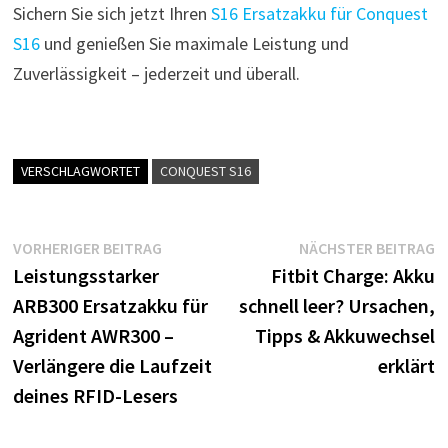
Sichern Sie sich jetzt Ihren
S16 Ersatzakku für Conquest
S16
und genießen Sie maximale Leistung und
Zuverlässigkeit – jederzeit und überall.
VERSCHLAGWORTET
CONQUEST S16
Beitragsnavigation
Vorheriger
N
VORHERIGER BEITRAG
NÄCHSTER BEITRAG
Beitrag:
B
Leistungsstarker
Fitbit Charge: Akku
ARB300 Ersatzakku für
schnell leer? Ursachen,
Agrident AWR300 –
Tipps & Akkuwechsel
Verlängere die Laufzeit
erklärt
deines RFID-Lesers