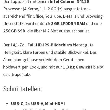
Der Laptop ist mit einem
Intel Celeron N4120
Prozessor (4 Kerne, 1.1–2.6 GHz) ausgestattet –
ausreichend für Office, YouTube, E-Mails und Browsing.
Unterstützt wird er durch
8 GB LPDDR4 RAM
und eine
256 GB SSD
, die über M.2 Slot austauschbar ist.
Der 14,1-Zoll
Full-HD-IPS-Bildschirm
bietet gute
Helligkeit, klare Farben und stabile Blickwinkel. Das
Aluminiumgehäuse verleiht dem Gerät einen
hochwertigen Look, und mit nur
1,3 kg Gewicht
bleibt
es ultraportabel.
Schnittstellen:
USB-C
,
2× USB-A
,
Mini-HDMI