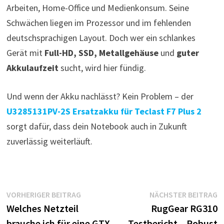
Arbeiten, Home-Office und Medienkonsum. Seine
Schwächen liegen im Prozessor und im fehlenden
deutschsprachigen Layout. Doch wer ein schlankes
Gerät mit
Full-HD, SSD, Metallgehäuse
und
guter
Akkulaufzeit
sucht, wird hier fündig.
Und wenn der Akku nachlässt? Kein Problem – der
U3285131PV-2S Ersatzakku für Teclast F7 Plus 2
sorgt dafür, dass dein Notebook auch in Zukunft
zuverlässig weiterläuft.
Beitragsnavigation
Vorheriger
N
VORHERIGER BEITRAG
NÄCHSTER BEITRAG
Beitrag:
B
Welches Netzteil
RugGear RG310
brauche ich für eine GTX
Testbericht – Robust