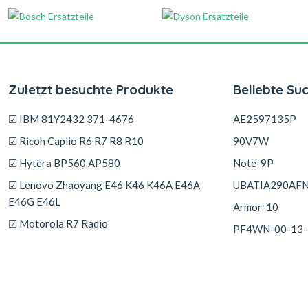
Zuletzt besuchte Produkte
Beliebte Su
☑ IBM 81Y2432 371-4676
AE2597135P
☑ Ricoh Caplio R6 R7 R8 R10
90V7W
☑ Hytera BP560 AP580
Note-9P
☑ Lenovo Zhaoyang E46 K46 K46A E46A
UBATIA290AF
E46G E46L
Armor-10
☑ Motorola R7 Radio
PF4WN-00-13-
☑ Lenovo IdeaPad Slim 5 14ABR8 14IRL8
16ABR8