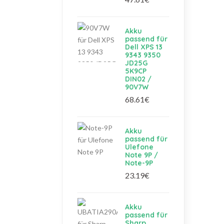
Akku
passend für
Dell XPS 13
9343 9350
JD25G
5K9CP
DIN02 /
90V7W
68.61€
Akku
passend für
Ulefone
Note 9P /
Note-9P
23.19€
Akku
passend für
Sharp