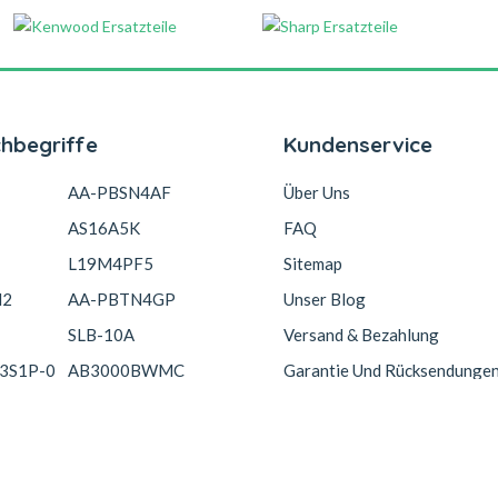
chbegriffe
Kundenservice
AA-PBSN4AF
Über Uns
AS16A5K
FAQ
L19M4PF5
Sitemap
N2
AA-PBTN4GP
Unser Blog
SLB-10A
Versand & Bezahlung
3S1P-0
AB3000BWMC
Garantie Und Rücksendunge
Copyright © 2026 Akkucelle.com. All Rights Reserved.