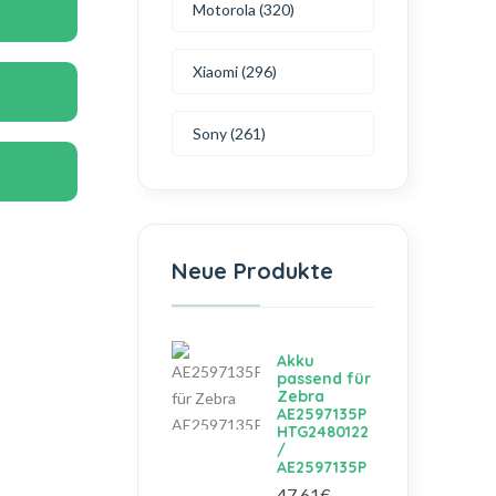
Motorola (320)
Xiaomi (296)
Sony (261)
Neue Produkte
Akku
passend für
Zebra
AE2597135P
HTG2480122
/
AE2597135P
47.61€