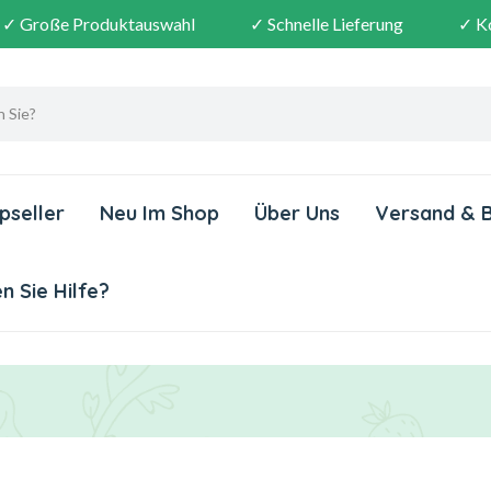
✓ Große Produktauswahl
✓ Schnelle Lieferung
✓ K
pseller
Neu Im Shop
Über Uns
Versand & 
 Sie Hilfe?