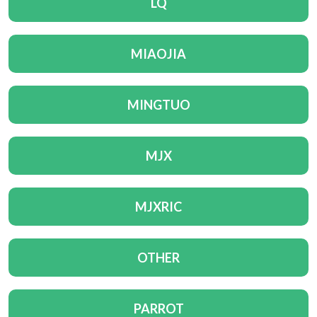
LQ
MIAOJIA
MINGTUO
MJX
MJXRIC
OTHER
PARROT