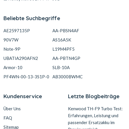
Beliebte Suchbegriffe
AE2597135P
AA-PBSN4AF
90V7W
AS16A5K
Note-9P
L19M4PF5
UBATIA290AFN2
AA-PBTN4GP
Armor-10
SLB-10A
PF4WN-00-13-3S1P-0
AB3000BWMC
Kundenservice
Letzte Blogbeiträge
Über Uns
Kenwood TH-F9 Turbo Test:
Erfahrungen, Leistung und
FAQ
passender Ersatzakku im
Sitemap