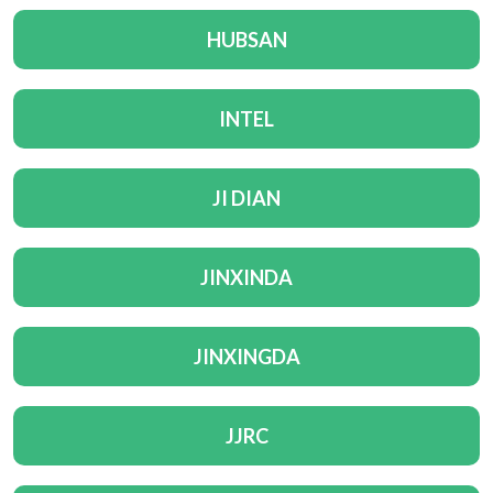
HUBSAN
INTEL
JI DIAN
JINXINDA
JINXINGDA
JJRC