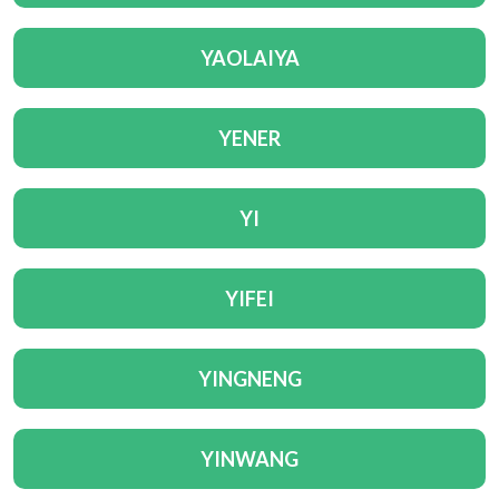
YAOLAIYA
YENER
YI
YIFEI
YINGNENG
YINWANG