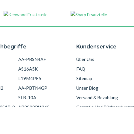
chbegriffe
Kundenservice
AA-PBSN4AF
Über Uns
AS16A5K
FAQ
L19M4PF5
Sitemap
N2
AA-PBTN4GP
Unser Blog
SLB-10A
Versand & Bezahlung
3S1P-0
AB3000BWMC
Garantie Und Rücksendunge
Copyright © 2026 Akkucelle.com. All Rights Reserved.