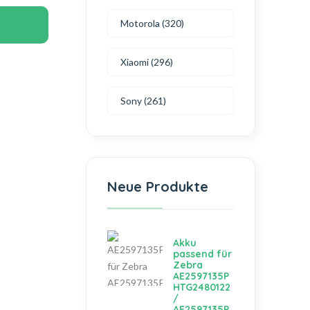
Motorola (320)
Xiaomi (296)
Sony (261)
Neue Produkte
Akku
passend für
Zebra
AE2597135P
HTG2480122
/
AE2597135P