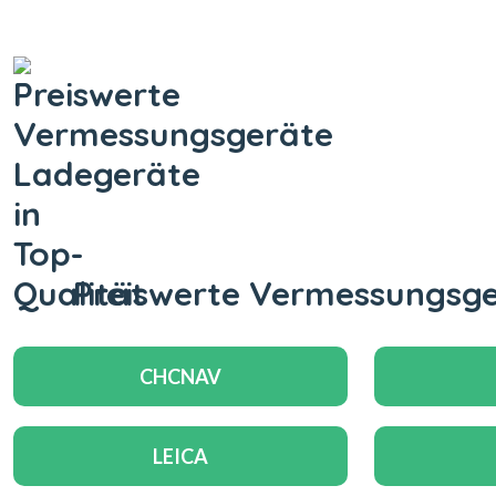
Preiswerte Vermessungsger
CHCNAV
LEICA