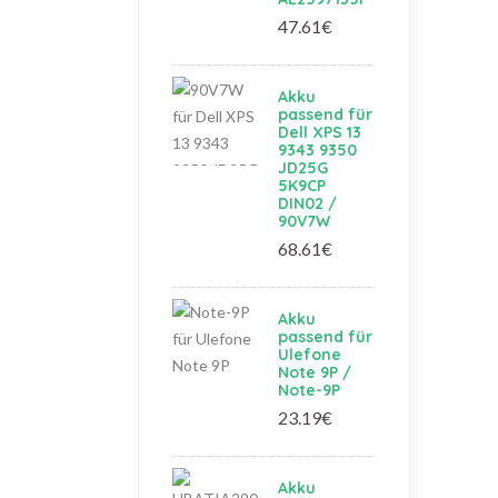
47.61€
Akku
passend für
Dell XPS 13
9343 9350
JD25G
5K9CP
DIN02 /
90V7W
68.61€
Akku
passend für
Ulefone
Note 9P /
Note-9P
23.19€
Akku