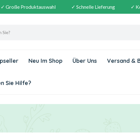
✓ Große Produktauswahl
✓ Schnelle Lieferung
✓ K
pseller
Neu Im Shop
Über Uns
Versand & 
 Sie Hilfe?