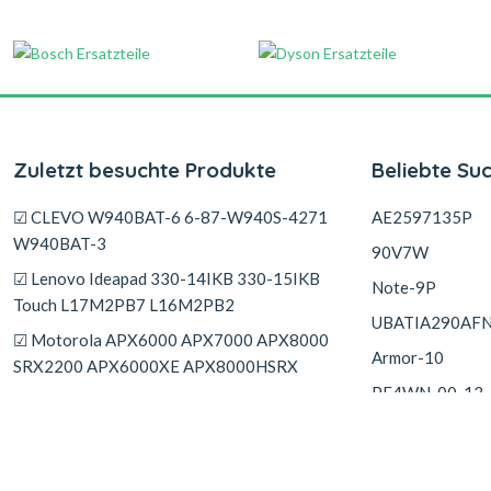
Zuletzt besuchte Produkte
Beliebte Su
☑ CLEVO W940BAT-6 6-87-W940S-4271
AE2597135P
W940BAT-3
90V7W
☑ Lenovo Ideapad 330-14IKB 330-15IKB
Note-9P
Touch L17M2PB7 L16M2PB2
UBATIA290AF
☑ Motorola APX6000 APX7000 APX8000
Armor-10
SRX2200 APX6000XE APX8000HSRX
PF4WN-00-13-
☑ Siemens S7-200 PLC CPU224XP
☑ Vsmart Joy 3 Plus 3+