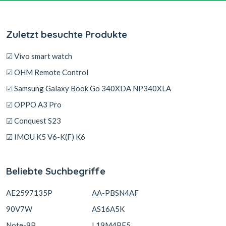
Zuletzt besuchte Produkte
☑ Vivo smart watch
☑ OHM Remote Control
☑ Samsung Galaxy Book Go 340XDA NP340XLA
☑ OPPO A3 Pro
☑ Conquest S23
☑ IMOU K5 V6-K(F) K6
Beliebte Suchbegriffe
AE2597135P
AA-PBSN4AF
90V7W
AS16A5K
Note-9P
L19M4PF5