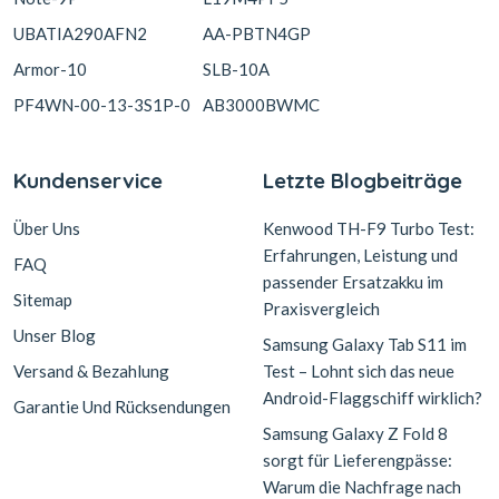
UBATIA290AFN2
AA-PBTN4GP
Armor-10
SLB-10A
PF4WN-00-13-3S1P-0
AB3000BWMC
Kundenservice
Letzte Blogbeiträge
Über Uns
Kenwood TH-F9 Turbo Test:
Erfahrungen, Leistung und
FAQ
passender Ersatzakku im
Sitemap
Praxisvergleich
Unser Blog
Samsung Galaxy Tab S11 im
Versand & Bezahlung
Test – Lohnt sich das neue
Android-Flaggschiff wirklich?
Garantie Und Rücksendungen
Samsung Galaxy Z Fold 8
sorgt für Lieferengpässe:
Warum die Nachfrage nach