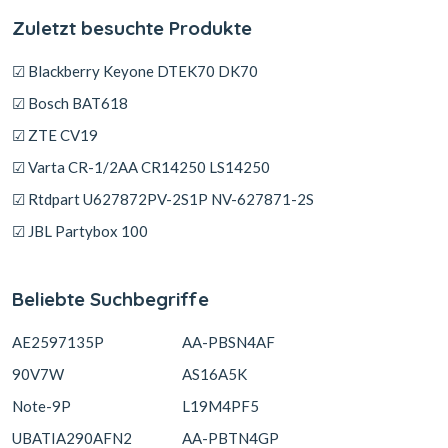
Zuletzt besuchte Produkte
☑ Blackberry Keyone DTEK70 DK70
☑ Bosch BAT618
☑ ZTE CV19
☑ Varta CR-1/2AA CR14250 LS14250
☑ Rtdpart U627872PV-2S1P NV-627871-2S
☑ JBL Partybox 100
Beliebte Suchbegriffe
AE2597135P
AA-PBSN4AF
90V7W
AS16A5K
Note-9P
L19M4PF5
UBATIA290AFN2
AA-PBTN4GP