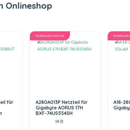
m Onlineshop
Notebook Netzteil
Notebook 
il für
A280A013P Netzteil für
A18-280
Gigabyte AORUS 17H
Gigaby
n
BXF-74US554SH
(4.0)