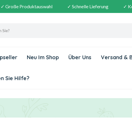
✓ Große Produktauswahl
✓ Schnelle Lieferung
✓ K
pseller
Neu Im Shop
Über Uns
Versand & 
 Sie Hilfe?