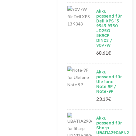
Akku
passend für
Dell XPS 13
9343 9350
JD25G
5K9CP
DIN02 /
90V7W
68.61€
Akku
passend für
Ulefone
Note 9P /
Note-9P
23.19€
Akku
passend für
Sharp
UBATIA290AFN2