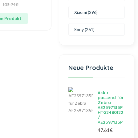
103.74€
Xiaomi (296)
m Produkt
Sony (261)
Neue Produkte
Akku
passend für
Zebra
AE2597135P
HTG2480122
/
AE2597135P
47.61€