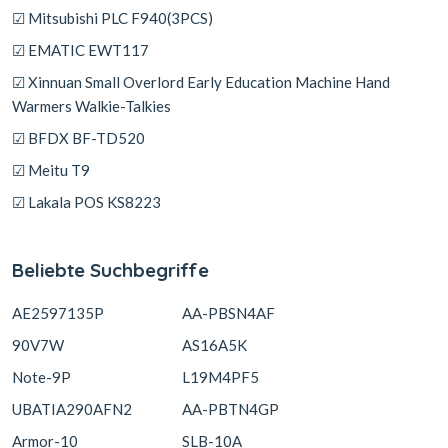
☑ Mitsubishi PLC F940(3PCS)
☑ EMATIC EWT117
☑ Xinnuan Small Overlord Early Education Machine Hand
Warmers Walkie-Talkies
☑ BFDX BF-TD520
☑ Meitu T9
☑ Lakala POS KS8223
Beliebte Suchbegriffe
AE2597135P
AA-PBSN4AF
90V7W
AS16A5K
Note-9P
L19M4PF5
UBATIA290AFN2
AA-PBTN4GP
Armor-10
SLB-10A