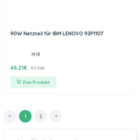
90W Netzteil für IBM LENOVO 92P1107
(4.0)
46.21€
57.76€
Zum Produkt
1
2