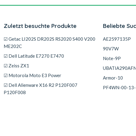
Zuletzt besuchte Produkte
Beliebte Su
☑ Getac LI202S DR202S RS2020 S400 V200
AE2597135P
ME202C
90V7W
☑ Dell Latitude E7270 E7470
Note-9P
☑ Zeiss ZX1
UBATIA290AF
☑ Motorola Moto E3 Power
Armor-10
☑ Dell Alienware X16 R2 P120F007
PF4WN-00-13-
P120F008
☑ Clevo NP6350 W350ET W350ETQ
W355STQ 6-87-W370S-427