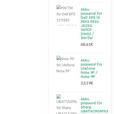
Akku
passend für
Dell XPS 13
9343 9350
JD25G
5K9CP
DIN02 /
90V7W
68.61€
Akku
passend für
Ulefone
Note 9P /
Note-9P
23.19€
Akku
passend für
Sharp
UBATIA290AFN2