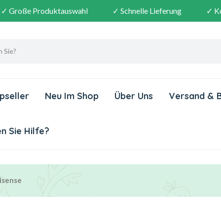
✓ Große Produktauswahl
✓ Schnelle Lieferung
✓ K
pseller
Neu Im Shop
Über Uns
Versand & 
 Sie Hilfe?
isense