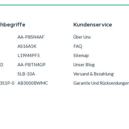
chbegriffe
Kundenservice
AA-PBSN4AF
Über Uns
AS16A5K
FAQ
L19M4PF5
Sitemap
N2
AA-PBTN4GP
Unser Blog
SLB-10A
Versand & Bezahlung
3S1P-0
AB3000BWMC
Garantie Und Rücksendunge
Copyright © 2026 Akkucelle.com. All Rights Reserved.