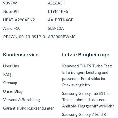
90V7W
AS16A5K
Note-9P
L19M4PF5
UBATIA290AFN2
AA-PBTN4GP
Armor-10
SLB-10A
PF4WN-00-13-3S1P-0
AB3000BWMC
Kundenservice
Letzte Blogbeiträge
Über Uns
Kenwood TH-F9 Turbo Test:
Erfahrungen, Leistung und
FAQ
passender Ersatzakku im
Sitemap
Praxisvergleich
Unser Blog
Samsung Galaxy Tab S11 im
Versand & Bezahlung
Test – Lohnt sich das neue
Android-Flaggschiff wirklich?
Garantie Und Rücksendungen
Samsung Galaxy Z Fold 8