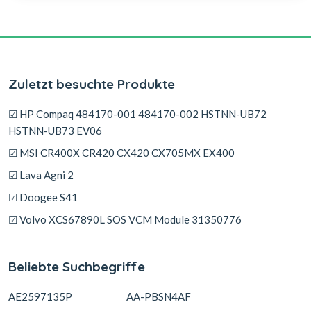
Zuletzt besuchte Produkte
☑ HP Compaq 484170-001 484170-002 HSTNN-UB72
HSTNN-UB73 EV06
☑ MSI CR400X CR420 CX420 CX705MX EX400
☑ Lava Agni 2
☑ Doogee S41
☑ Volvo XCS67890L SOS VCM Module 31350776
Beliebte Suchbegriffe
AE2597135P
AA-PBSN4AF