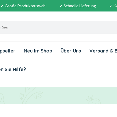
✓ Große Produktauswahl
✓ Schnelle Lieferung
✓ K
pseller
Neu Im Shop
Über Uns
Versand & 
 Sie Hilfe?