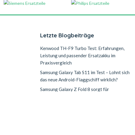
Letzte Blogbeiträge
Kenwood TH-F9 Turbo Test: Erfahrungen,
Leistung und passender Ersatzakku im
Praxisvergleich
Samsung Galaxy Tab S11 im Test – Lohnt sich
das neue Android-Flaggschiff wirklich?
Samsung Galaxy Z Fold 8 sorgt für
n
Lieferengpässe: Warum die Nachfrage nach
dem neuen Falt-Smartphone explodiert