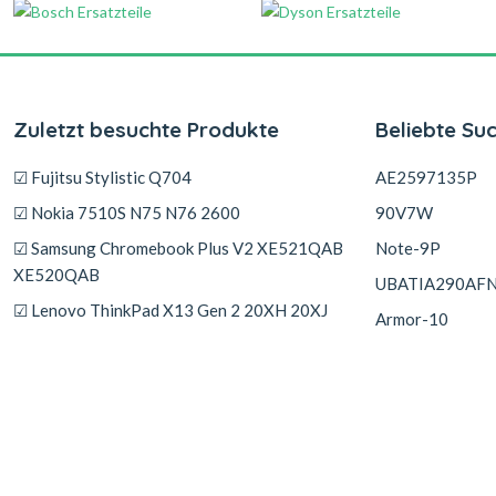
Zuletzt besuchte Produkte
Beliebte Su
☑ Fujitsu Stylistic Q704
AE2597135P
☑ Nokia 7510S N75 N76 2600
90V7W
☑ Samsung Chromebook Plus V2 XE521QAB
Note-9P
XE520QAB
UBATIA290AF
☑ Lenovo ThinkPad X13 Gen 2 20XH 20XJ
Armor-10
☑ Motorola Moto E22 E22i
PF4WN-00-13-
☑ Sony MZ-N10 MZ-E10