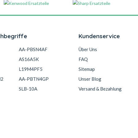
chbegriffe
Kundenservice
AA-PBSN4AF
Über Uns
AS16A5K
FAQ
L19M4PF5
Sitemap
N2
AA-PBTN4GP
Unser Blog
SLB-10A
Versand & Bezahlung
3S1P-0
AB3000BWMC
Garantie Und Rücksendunge
Copyright © 2026 Akkucelle.com. All Rights Reserved.