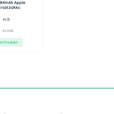
284mAh Apple
Ersatzakku
(4.0)
41.24€
m Produkt