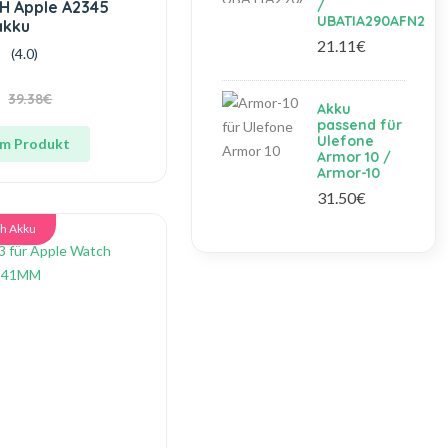
/
H Apple A2345
UBATIA290AFN2
akku
21.11€
(4.0)
39.38€
Akku
passend für
Ulefone
m Produkt
Armor 10 /
Armor-10
31.50€
h Akku