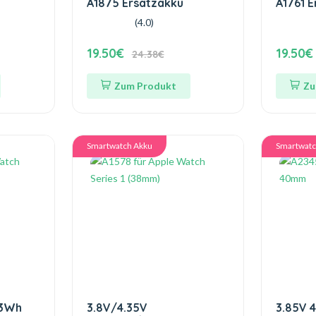
A1875 Ersatzakku
A1761 
(4.0)
19.50€
19.50€
24.38€
Zum Produkt
Zu
Smartwatch Akku
Smartwatc
93Wh
3.8V/4.35V
3.85V 