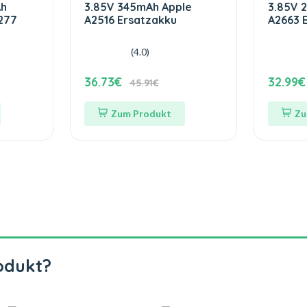
Ah
3.85V 345mAh Apple
3.85V 
277
A2516 Ersatzakku
A2663 
(4.0)
36.73€
32.99€
45.91€
Zum Produkt
Zu
odukt?