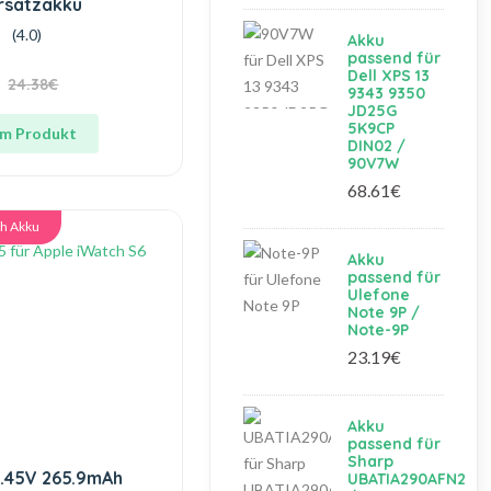
Ersatzakku
(4.0)
Akku
passend für
Dell XPS 13
24.38€
9343 9350
JD25G
5K9CP
m Produkt
DIN02 /
90V7W
68.61€
h Akku
Akku
passend für
Ulefone
Note 9P /
Note-9P
23.19€
Akku
passend für
Sharp
4.45V 265.9mAh
UBATIA290AFN2