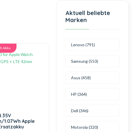
Aktuell beliebte
Marken
Lenovo (791)
h Akku
Samsung (553)
Asus (458)
HP (364)
Dell (346)
4.35V
/1.07Wh Apple
Ersatzakku
Motorola (320)