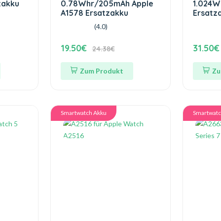
zakku
0.78Whr/205mAh Apple
1.024W
A1578 Ersatzakku
Ersatz
(4.0)
19.50€
31.50€
24.38€
Zum Produkt
Zu
Smartwatch Akku
Smartwatc