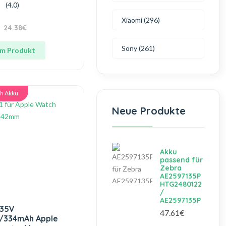
(4.0)
Xiaomi (296)
24.38€
Sony (261)
m Produkt
h Akku
Neue Produkte
Akku
passend für
Zebra
AE2597135P
HTG2480122
/
AE2597135P
.35V
47.61€
/334mAh Apple