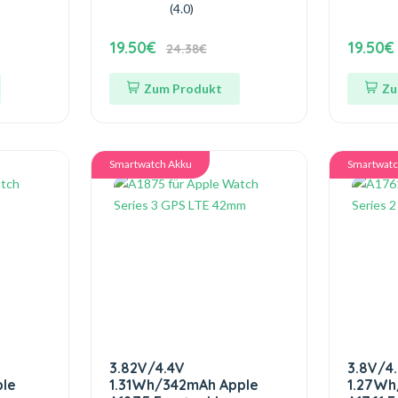
(4.0)
19.50€
19.50€
24.38€
Zum Produkt
Zu
Smartwatch Akku
Smartwatc
3.82V/4.4V
3.8V/4
le
1.31Wh/342mAh Apple
1.27Wh