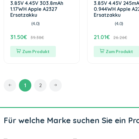
3.85V 4.45V 303.8mAh
3.85V 4.45V 245m
1.17WH Apple A2327
0.944WH Apple A2
Ersatzakku
Ersatzakku
(4.0)
(4.0)
31.50€
21.01€
39.38€
26.26€
Zum Produkt
Zum Produkt
1
2
Für welche Marke suchen Sie ein Pr