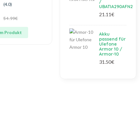
/
(4.0)
UBATIA290AFN2
21.11€
54.99€
m Produkt
Akku
passend für
Ulefone
Armor 10 /
Armor-10
31.50€