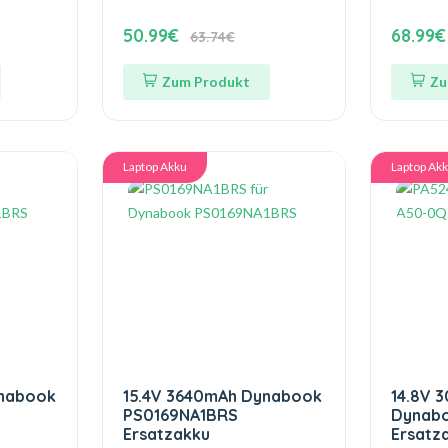
50.99€
68.99€
63.74€
Zum Produkt
Zu
Laptop Akku
Laptop Ak
ynabook
15.4V 3640mAh Dynabook
14.8V 
PS0169NA1BRS
Dynabo
Ersatzakku
Ersatz