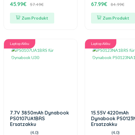
45.99€
67.99€
57.49€
84.99€
Zum Produkt
Zum Produkt
Laptop Akku
Laptop Akku
7.7V 3850mAh Dynabook
15.55V 4220mAh
PS0107UA1BRS
Dynabook PS0123
Ersatzakku
Ersatzakku
(4.0)
(4.0)