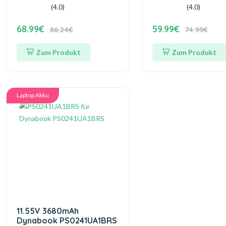
(4.0)
(4.0)
68.99€
59.99€
86.24€
74.99€
Zum Produkt
Zum Produkt
Laptop Akku
11.55V 3680mAh
Dynabook PS0241UA1BRS