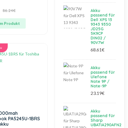
86.24€
Akku
passend für
Dell XPS 13
m Produkt
9343 9350
JD25G
5K9CP
DIN02 /
90V7W
ku
68.61€
Akku
passend für
Ulefone
Note 9P /
Note-9P
23.19€
Akku
3000mah
passend für
ok PA5245U-1BRS
Sharp
akku
UBATIA290AFN2