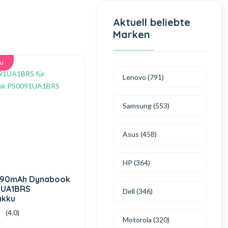
Aktuell beliebte
Marken
ku
Lenovo (791)
Samsung (553)
Asus (458)
HP (364)
490mAh Dynabook
1UA1BRS
Dell (346)
akku
(4.0)
Motorola (320)