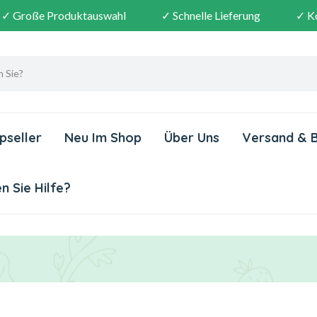
✓ Große Produktauswahl
✓ Schnelle Lieferung
✓ K
pseller
Neu Im Shop
Über Uns
Versand & 
 Sie Hilfe?