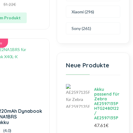
€
51.22€
Xiaomi (296)
m Produkt
Sony (261)
ku
Neue Produkte
Akku
passend für
Zebra
AE2597135P
HTG2480122
4220mAh Dynabook
/
2NA1BRS
AE2597135P
akku
47.61€
(4.0)