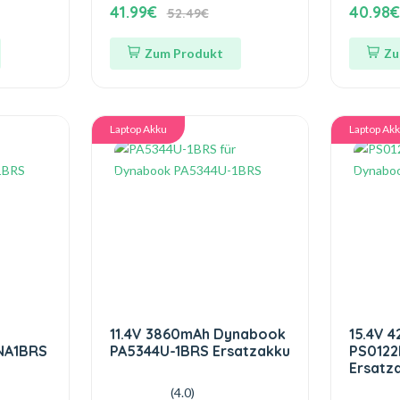
41.99€
40.98
52.49€
Zum Produkt
Zu
Laptop Akku
Laptop Ak
11.4V 3860mAh Dynabook
15.4V 
NA1BRS
PA5344U-1BRS Ersatzakku
PS012
Ersatz
(4.0)