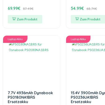
69.99€
54.99€
87.49€
68.74€
Zum Produkt
Zum Produkt
Laptop Akku
Laptop Akku
7.7V 4936mAh Dynabook
15.4V 3900mAh D
PS0180NA1BRS
PS0236UA1BRS
Ersatzakku
Ersatzakku