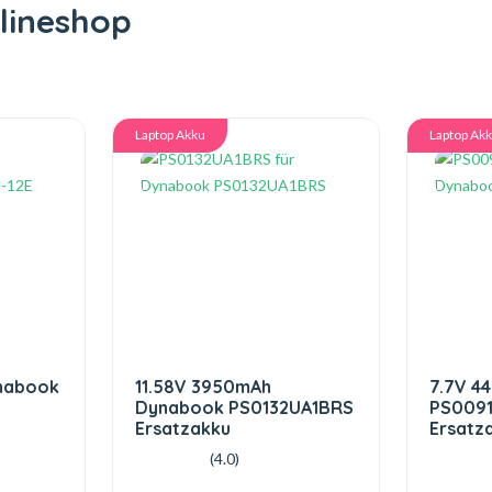
lineshop
Laptop Akku
Laptop Ak
nabook
11.58V 3950mAh
7.7V 4
Dynabook PS0132UA1BRS
PS009
Ersatzakku
Ersatz
(4.0)