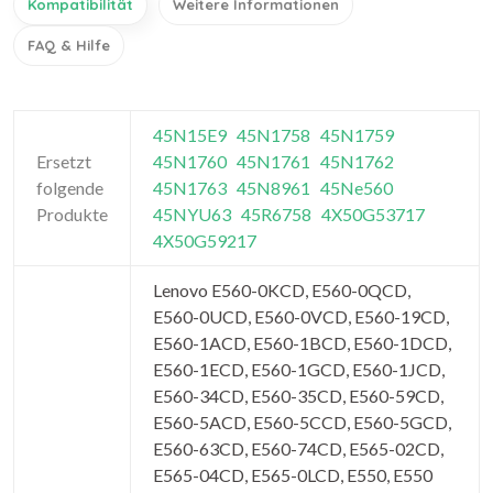
Kompatibilität
Weitere Informationen
FAQ & Hilfe
45N15E9
45N1758
45N1759
Ersetzt
45N1760
45N1761
45N1762
folgende
45N1763
45N8961
45Ne560
Produkte
45NYU63
45R6758
4X50G53717
4X50G59217
Lenovo E560-0KCD, E560-0QCD,
E560-0UCD, E560-0VCD, E560-19CD,
E560-1ACD, E560-1BCD, E560-1DCD,
E560-1ECD, E560-1GCD, E560-1JCD,
E560-34CD, E560-35CD, E560-59CD,
E560-5ACD, E560-5CCD, E560-5GCD,
E560-63CD, E560-74CD, E565-02CD,
E565-04CD, E565-0LCD, E550, E550