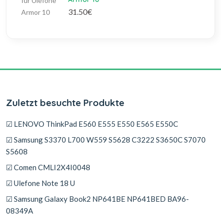
31.50€
Zuletzt besuchte Produkte
☑ LENOVO ThinkPad E560 E555 E550 E565 E550C
☑ Samsung S3370 L700 W559 S5628 C3222 S3650C S7070
S5608
☑ Comen CMLI2X4I0048
☑ Ulefone Note 18 U
☑ Samsung Galaxy Book2 NP641BE NP641BED BA96-
08349A