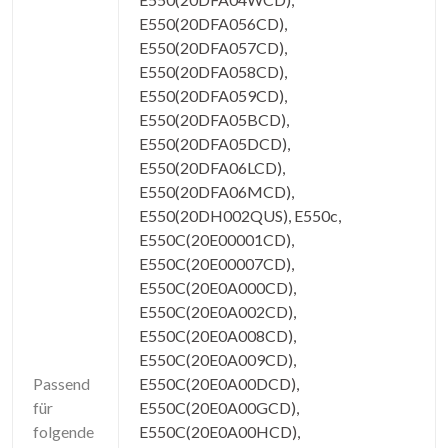
E550(20DFA056CD),
E550(20DFA057CD),
E550(20DFA058CD),
E550(20DFA059CD),
E550(20DFA05BCD),
E550(20DFA05DCD),
E550(20DFA06LCD),
E550(20DFA06MCD),
E550(20DH002QUS), E550c,
E550C(20E00001CD),
E550C(20E00007CD),
E550C(20E0A000CD),
E550C(20E0A002CD),
E550C(20E0A008CD),
E550C(20E0A009CD),
Passend
E550C(20E0A00DCD),
für
E550C(20E0A00GCD),
folgende
E550C(20E0A00HCD),