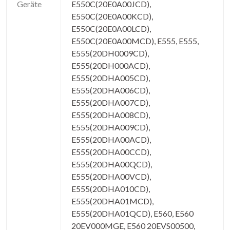
Geräte
E550C(20E0A00JCD),
E550C(20E0A00KCD),
E550C(20E0A00LCD),
E550C(20E0A00MCD), E555, E555,
E555(20DH0009CD),
E555(20DH000ACD),
E555(20DHA005CD),
E555(20DHA006CD),
E555(20DHA007CD),
E555(20DHA008CD),
E555(20DHA009CD),
E555(20DHA00ACD),
E555(20DHA00CCD),
E555(20DHA00QCD),
E555(20DHA00VCD),
E555(20DHA010CD),
E555(20DHA01MCD),
E555(20DHA01QCD), E560, E560
20EV000MGE, E560 20EVS00500,