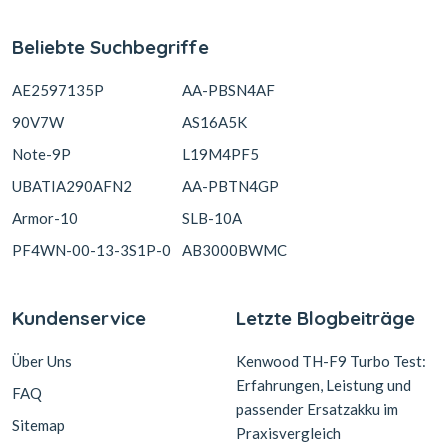
Beliebte Suchbegriffe
AE2597135P
AA-PBSN4AF
90V7W
AS16A5K
Note-9P
L19M4PF5
UBATIA290AFN2
AA-PBTN4GP
Armor-10
SLB-10A
PF4WN-00-13-3S1P-0
AB3000BWMC
Kundenservice
Letzte Blogbeiträge
Über Uns
Kenwood TH-F9 Turbo Test:
Erfahrungen, Leistung und
FAQ
passender Ersatzakku im
Sitemap
Praxisvergleich