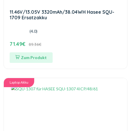
11.46V/13.05V 3320mAh/38.04WH Hasee SQU-
1709 Ersatzakku
(4.0)
71.49€
89.36€
Zum Produkt
Laptop Akku