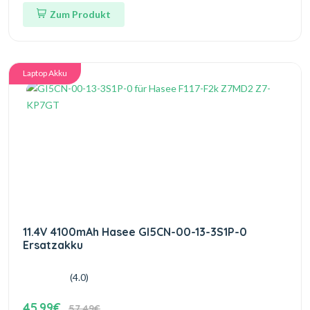
Zum Produkt
Laptop Akku
11.4V 4100mAh Hasee GI5CN-00-13-3S1P-0
Ersatzakku
(4.0)
45.99€
57.49€