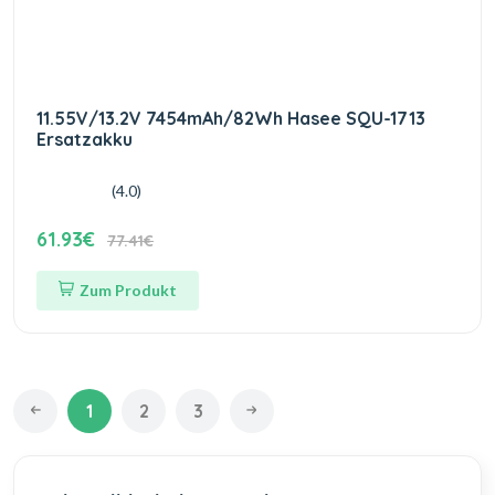
11.55V/13.2V 7454mAh/82Wh Hasee SQU-1713
Ersatzakku
(4.0)
61.93€
77.41€
Zum Produkt
1
2
3