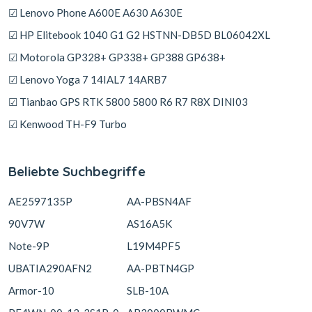
☑ Lenovo Phone A600E A630 A630E
☑ HP Elitebook 1040 G1 G2 HSTNN-DB5D BL06042XL
☑ Motorola GP328+ GP338+ GP388 GP638+
☑ Lenovo Yoga 7 14IAL7 14ARB7
☑ Tianbao GPS RTK 5800 5800 R6 R7 R8X DINI03
☑ Kenwood TH-F9 Turbo
Beliebte Suchbegriffe
AE2597135P
AA-PBSN4AF
90V7W
AS16A5K
Note-9P
L19M4PF5
UBATIA290AFN2
AA-PBTN4GP
Armor-10
SLB-10A