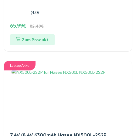
(4.0)
65.99€
82.49€
Zum Produkt
Laptop Akku
7.4V/8.4V 6300mAh Hasee NX500L-2S2P