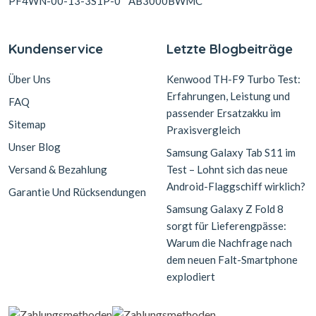
PF4WN-00-13-3S1P-0
AB3000BWMC
Kundenservice
Letzte Blogbeiträge
Über Uns
Kenwood TH-F9 Turbo Test:
Erfahrungen, Leistung und
FAQ
passender Ersatzakku im
Sitemap
Praxisvergleich
Unser Blog
Samsung Galaxy Tab S11 im
Versand & Bezahlung
Test – Lohnt sich das neue
Android-Flaggschiff wirklich?
Garantie Und Rücksendungen
Samsung Galaxy Z Fold 8
sorgt für Lieferengpässe:
Warum die Nachfrage nach
dem neuen Falt-Smartphone
explodiert