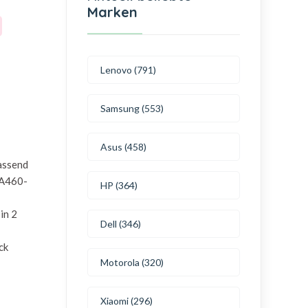
Marken
Lenovo (791)
Samsung (553)
Asus (458)
passend
 A460-
HP (364)
in 2
Dell (346)
ck
Motorola (320)
Xiaomi (296)