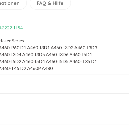
mationen
FAQ & Hilfe
A3222-H54
Hasee Series
A460-P60 D1 A460-I3D1 A460-I3D2 A460-I3D3
A460-I3D4 A460-I3D5 A460-I3D6 A460-I5D1
A460-I5D2 A460-I5D4 A460-I5D5 A460-T35 D1
A460-T45 D2 A460P A480