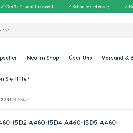
✓ Große Produktauswahl
✓ Schnelle Lieferung
✓ K
pseller
Neu Im Shop
Über Uns
Versand & 
 Sie Hilfe?
22-H54 Akku
460-I5D2 A460-I5D4 A460-I5D5 A460-