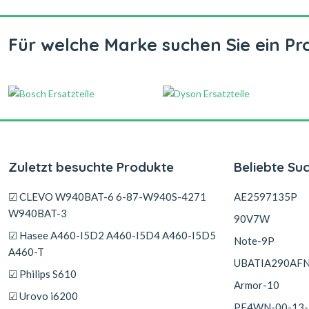
Für welche Marke suchen Sie ein Pr
Zuletzt besuchte Produkte
Beliebte Su
☑ CLEVO W940BAT-6 6-87-W940S-4271
AE2597135P
W940BAT-3
90V7W
☑ Hasee A460-I5D2 A460-I5D4 A460-I5D5
Note-9P
A460-T
UBATIA290AF
☑ Philips S610
Armor-10
☑ Urovo i6200
PF4WN-00-13-