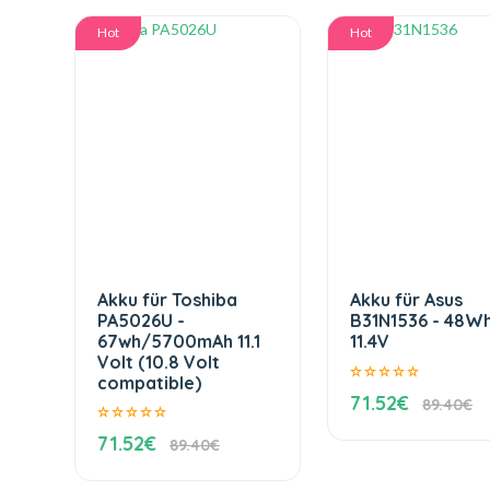
Hot
Hot
Akku für Toshiba
Akku für Asus
PA5026U -
B31N1536 - 48W
67wh/5700mAh 11.1
11.4V
Volt (10.8 Volt
compatible)
71.52€
89.40€
71.52€
89.40€