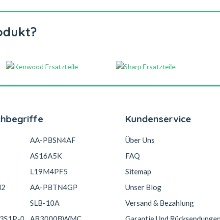
odukt?
chbegriffe
Kundenservice
AA-PBSN4AF
Über Uns
AS16A5K
FAQ
L19M4PF5
Sitemap
N2
AA-PBTN4GP
Unser Blog
SLB-10A
Versand & Bezahlung
3S1P-0
AB3000BWMC
Garantie Und Rücksendunge