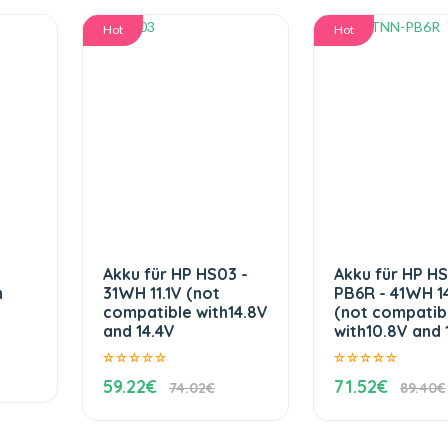
Hot
Hot
Akku für HP HS03 -
Akku für HP H
h
31WH 11.1V (not
PB6R - 41WH 1
compatible with14.8V
(not compatib
and 14.4V
with10.8V and 1
59.22€
71.52€
74.02€
89.40€