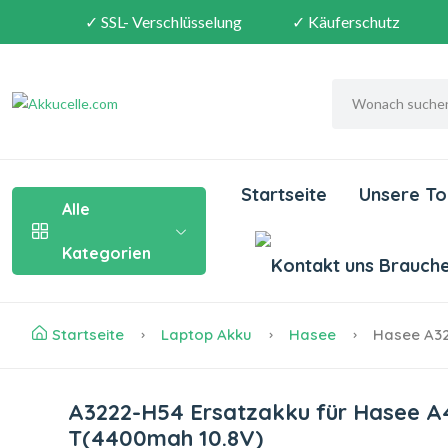
✓ SSL- Verschlüsselung
✓ Käuferschutz
Startseite
Unsere To
Alle
Kategorien
Brauchen
Startseite
Laptop Akku
Hasee
Hasee A32
A3222-H54 Ersatzakku für Hasee A
T(4400mah 10.8V)