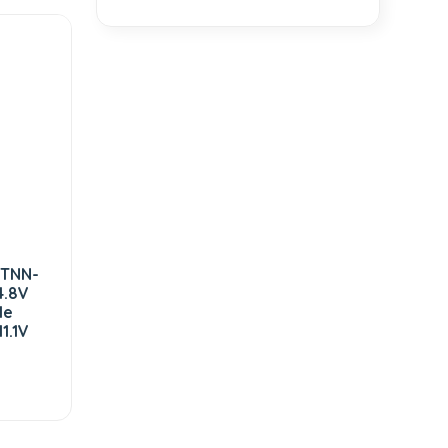
STNN-
4.8V
le
1.1V