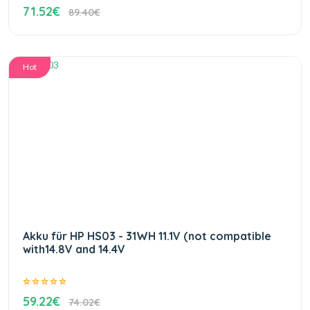
71.52€
89.40€
Hot
Akku für HP HS03 - 31WH 11.1V (not compatible
with14.8V and 14.4V
59.22€
74.02€