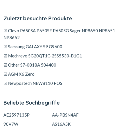
Zuletzt besuchte Produkte
☑ Clevo P650SA P650SE P650SG Sager NP8650 NP8651
NP8652
☑ Samsung GALAXY S9 G9600
☑ Mechrevo SG20QT1C-2SS5530-B1G1
☑ Other S7-0818A 504480
☑ AGM X6 Zero
☑ Newpostech NEW8110 POS
Beliebte Suchbegriffe
AE2597135P
AA-PBSN4AF
90V7W
AS16A5K