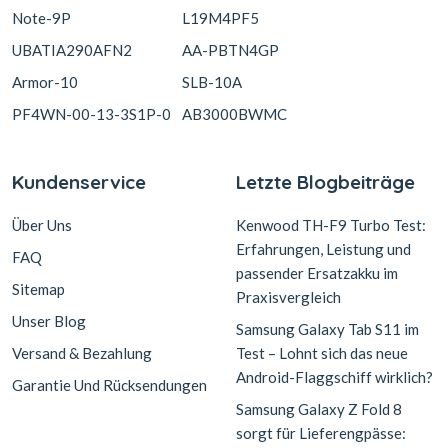
Note-9P
L19M4PF5
UBATIA290AFN2
AA-PBTN4GP
Armor-10
SLB-10A
PF4WN-00-13-3S1P-0
AB3000BWMC
Kundenservice
Letzte Blogbeiträge
Über Uns
Kenwood TH-F9 Turbo Test:
Erfahrungen, Leistung und
FAQ
passender Ersatzakku im
Sitemap
Praxisvergleich
Unser Blog
Samsung Galaxy Tab S11 im
Versand & Bezahlung
Test – Lohnt sich das neue
Android-Flaggschiff wirklich?
Garantie Und Rücksendungen
Samsung Galaxy Z Fold 8
sorgt für Lieferengpässe: