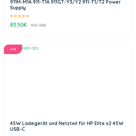
911M-M1A 911-T1A 911GT-Y3/Y2 911-T1/T2 Power
Supply
83.50€
104.38€
Hot
45W Ladegerät und Netzteil für HP Elite x2 45W
USB-C