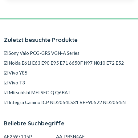
Zuletzt besuchte Produkte
☑ Sony Vaio PCG-GRS VGN-A Series
☑ Nokia E61i E63 E90 E95 E71 6650F N97 N810 E72 E52
☑ Vivo Y85
☑ Vivo T3
☑ Mitsubishi MELSEC-Q Q6BAT
☑ Integra Camino ICP ND2054LS31 REF90522 ND2054iN
Beliebte Suchbegriffe
AE2597135P
AA-PBSN4AF