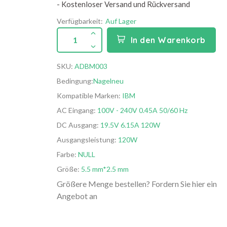
- Kostenloser Versand und Rückversand
Verfügbarkeit:
Auf Lager
1
In den Warenkorb
SKU:
ADBM003
Bedingung:
Nagelneu
Kompatible Marken:
IBM
AC Eingang:
100V - 240V 0.45A 50/60 Hz
DC Ausgang:
19.5V 6.15A 120W
Ausgangsleistung:
120W
Farbe:
NULL
Größe:
5.5 mm*2.5 mm
Größere Menge bestellen? Fordern Sie hier ein
Angebot an