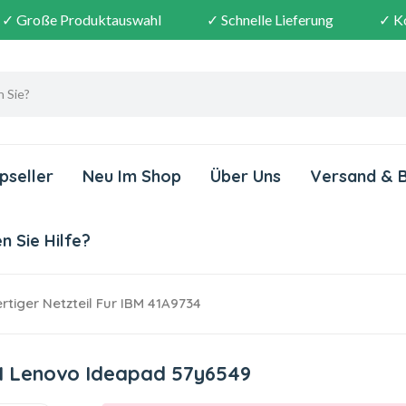
✓ Große Produktauswahl
✓ Schnelle Lieferung
✓ K
pseller
Neu Im Shop
Über Uns
Versand & 
 Sie Hilfe?
tiger Netzteil Fur IBM 41A9734
BM Lenovo Ideapad 57y6549