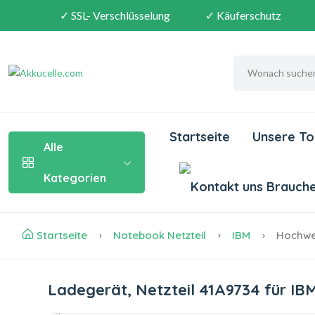
✓ SSL- Verschlüsselung
✓ Käuferschutz
Startseite
Unsere To
Alle
Kategorien
Brauchen
Startseite
Notebook Netzteil
IBM
Hochwer
Ladegerät, Netzteil 41A9734 für I