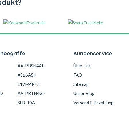
odukt?
chbegriffe
Kundenservice
AA-PBSN4AF
Über Uns
AS16A5K
FAQ
L19M4PF5
Sitemap
N2
AA-PBTN4GP
Unser Blog
SLB-10A
Versand & Bezahlung
3S1P-0
AB3000BWMC
Garantie Und Rücksendunge