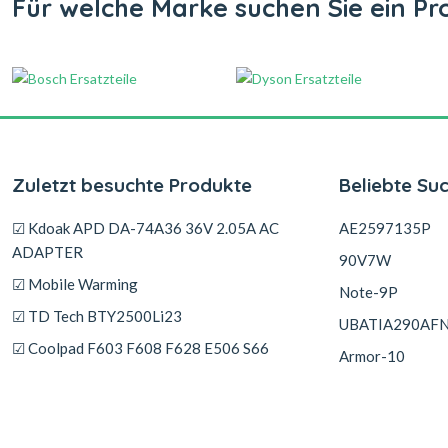
Für welche Marke suchen Sie ein Pr
Zuletzt besuchte Produkte
Beliebte Su
☑ Kdoak APD DA-74A36 36V 2.05A AC
AE2597135P
ADAPTER
90V7W
☑ Mobile Warming
Note-9P
☑ TD Tech BTY2500Li23
UBATIA290AF
☑ Coolpad F603 F608 F628 E506 S66
Armor-10
☑ Oukitel WP35 S, WP35 Pro 5G
PF4WN-00-13-