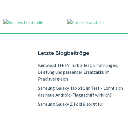
Letzte Blogbeiträge
Kenwood TH-F9 Turbo Test: Erfahrungen,
Leistung und passender Ersatzakku im
Praxisvergleich
Samsung Galaxy Tab S11 im Test – Lohnt sich
das neue Android-Flaggschiff wirklich?
Samsung Galaxy Z Fold 8 sorgt für
n
Lieferengpässe: Warum die Nachfrage nach
dem neuen Falt-Smartphone explodiert