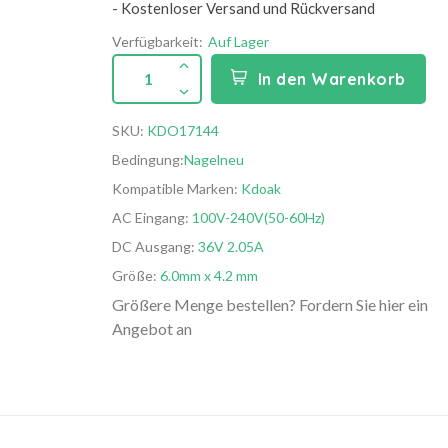
- Kostenloser Versand und Rückversand
Verfügbarkeit:
Auf Lager
1
In den Warenkorb
SKU:
KDO17144
Bedingung:
Nagelneu
Kompatible Marken:
Kdoak
AC Eingang:
100V-240V(50-60Hz)
DC Ausgang:
36V 2.05A
Größe:
6.0mm x 4.2 mm
Größere Menge bestellen? Fordern Sie hier ein
Angebot an