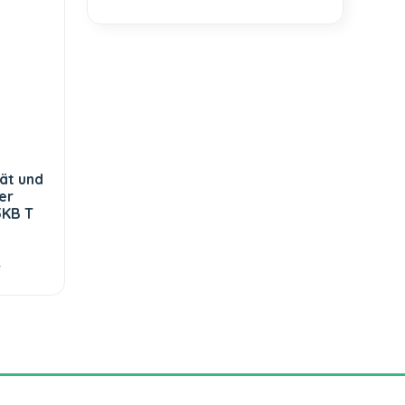
ät und
er
5KB T
€