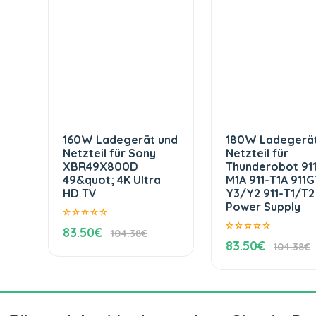
160W Ladegerät und
180W Ladegerät
Netzteil für Sony
Netzteil für
XBR49X800D
Thunderobot 91
49&quot; 4K Ultra
M1A 911-T1A 911G
HD TV
Y3/Y2 911-T1/T2
Power Supply
83.50€
104.38€
83.50€
104.38€