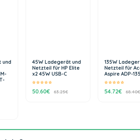
 und
45W Ladegerät und
135W Ladeger
Netzteil für HP Elite
Netzteil für Ac
1M-
x2 45W USB-C
Aspire ADP-13
T-
50.60€
54.72€
63.25€
68.40