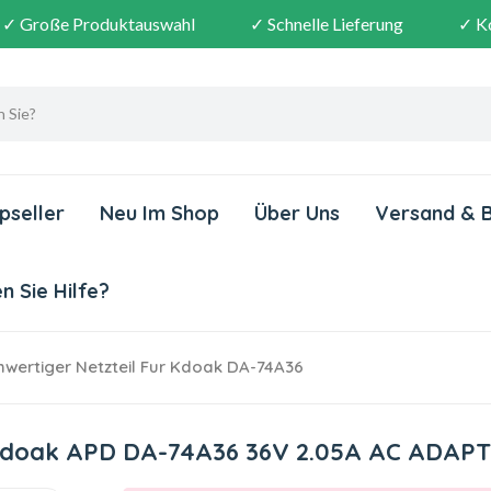
✓ Große Produktauswahl
✓ Schnelle Lieferung
✓ K
pseller
Neu Im Shop
Über Uns
Versand & 
 Sie Hilfe?
wertiger Netzteil Fur Kdoak DA-74A36
r Kdoak APD DA-74A36 36V 2.05A AC ADAP