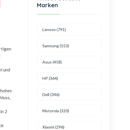
Marken
Lenovo (791)
Samsung (553)
rtigen
t
Asus (458)
el und
HP (364)
n hohes
Dell (346)
hluss,
Motorola (320)
in 2
ck
Xiaomi (296)