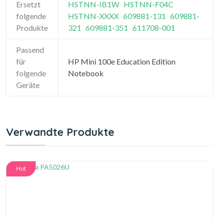
Ersetzt
HSTNN-IB1W
HSTNN-F04C
folgende
HSTNN-XXXX
609881-131
609881-
Produkte
321
609881-351
611708-001
Passend
für
HP Mini 100e Education Edition
folgende
Notebook
Geräte
Verwandte Produkte
Hot