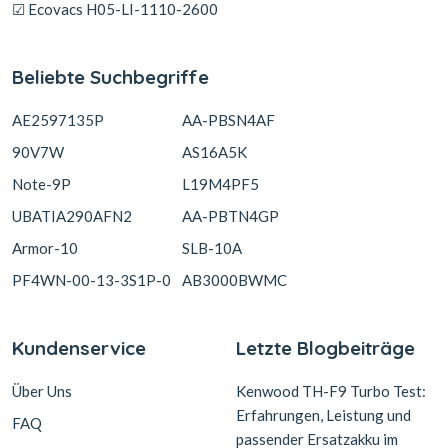
☑ Ecovacs H05-LI-1110-2600
Beliebte Suchbegriffe
AE2597135P
AA-PBSN4AF
90V7W
AS16A5K
Note-9P
L19M4PF5
UBATIA290AFN2
AA-PBTN4GP
Armor-10
SLB-10A
PF4WN-00-13-3S1P-0
AB3000BWMC
Kundenservice
Letzte Blogbeiträge
Über Uns
Kenwood TH-F9 Turbo Test:
Erfahrungen, Leistung und
FAQ
passender Ersatzakku im