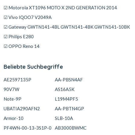
☑ Motorola XT1096 MOTO X 2ND GENERATION 2014
☑ Vivo IQOO7 V2049A
☑ Gateway GWTN141-4BL GWTN141-4BK GWTN141-10BK
☑ Philips E280
☑ OPPO Reno 14
Beliebte Suchbegriffe
AE2597135P
AA-PBSN4AF
90V7W
AS16A5K
Note-9P
L19M4PF5
UBATIA290AFN2
AA-PBTN4GP
Armor-10
SLB-10A
PF4WN-00-13-3S1P-0
AB3000BWMC