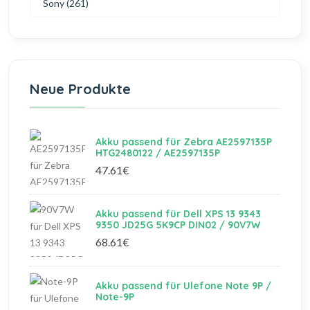
Sony (261)
Neue Produkte
Akku passend für Zebra AE2597135P
HTG2480122 / AE2597135P
47.61€
Akku passend für Dell XPS 13 9343
9350 JD25G 5K9CP DIN02 / 90V7W
68.61€
Akku passend für Ulefone Note 9P /
Note-9P