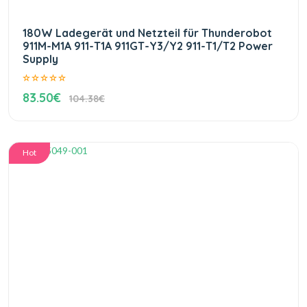
180W Ladegerät und Netzteil für Thunderobot
911M-M1A 911-T1A 911GT-Y3/Y2 911-T1/T2 Power
Supply
83.50€
104.38€
Hot