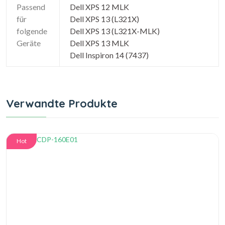
Passend
Dell XPS 12 MLK
für
Dell XPS 13 (L321X)
folgende
Dell XPS 13 (L321X-MLK)
Geräte
Dell XPS 13 MLK
Dell Inspiron 14 (7437)
Verwandte Produkte
Hot