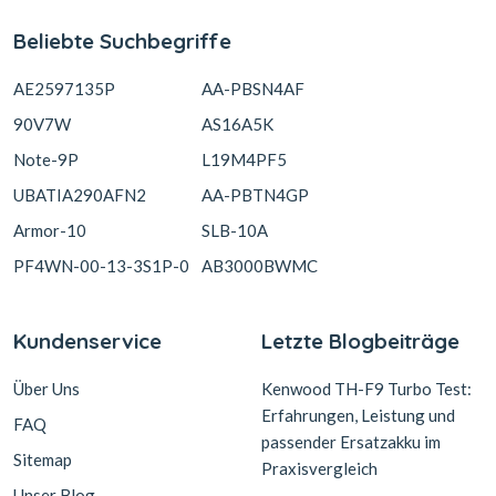
Beliebte Suchbegriffe
AE2597135P
AA-PBSN4AF
90V7W
AS16A5K
Note-9P
L19M4PF5
UBATIA290AFN2
AA-PBTN4GP
Armor-10
SLB-10A
PF4WN-00-13-3S1P-0
AB3000BWMC
Kundenservice
Letzte Blogbeiträge
Über Uns
Kenwood TH-F9 Turbo Test:
Erfahrungen, Leistung und
FAQ
passender Ersatzakku im
Sitemap
Praxisvergleich
Unser Blog