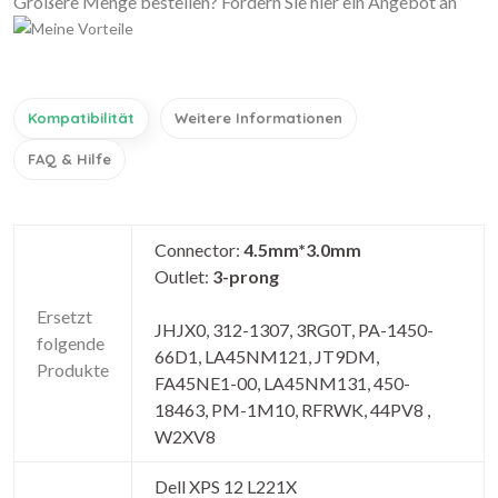
Größere Menge bestellen? Fordern Sie hier ein Angebot an
Kompatibilität
Weitere Informationen
FAQ & Hilfe
Connector:
4.5mm*3.0mm
Outlet:
3-prong
Ersetzt
JHJX0, 312-1307, 3RG0T, PA-1450-
folgende
66D1, LA45NM121, JT9DM,
Produkte
FA45NE1-00, LA45NM131, 450-
18463, PM-1M10, RFRWK, 44PV8 ,
W2XV8
Dell XPS 12 L221X