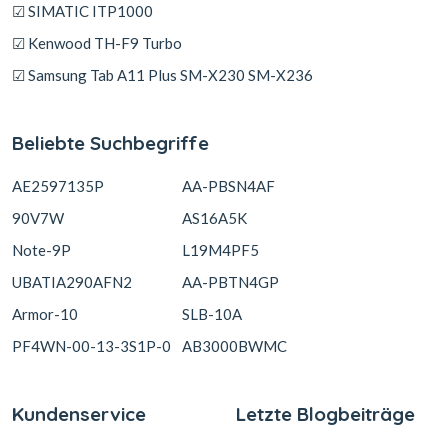
☑ SIMATIC ITP1000
☑ Kenwood TH-F9 Turbo
☑ Samsung Tab A11 Plus SM-X230 SM-X236
Beliebte Suchbegriffe
AE2597135P
AA-PBSN4AF
90V7W
AS16A5K
Note-9P
L19M4PF5
UBATIA290AFN2
AA-PBTN4GP
Armor-10
SLB-10A
PF4WN-00-13-3S1P-0
AB3000BWMC
Kundenservice
Letzte Blogbeiträge