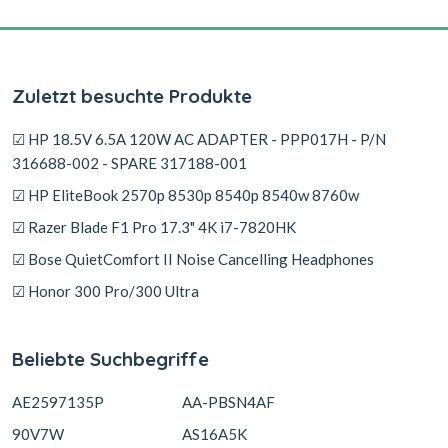
Zuletzt besuchte Produkte
☑ HP 18.5V 6.5A 120W AC ADAPTER - PPP017H - P/N
316688-002 - SPARE 317188-001
☑ HP EliteBook 2570p 8530p 8540p 8540w 8760w
☑ Razer Blade F1 Pro 17.3" 4K i7-7820HK
☑ Bose QuietComfort II Noise Cancelling Headphones
☑ Honor 300 Pro/300 Ultra
Beliebte Suchbegriffe
AE2597135P
AA-PBSN4AF
90V7W
AS16A5K