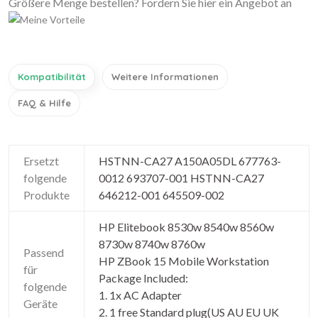
Größere Menge bestellen? Fordern Sie hier ein Angebot an
Kompatibilität
Weitere Informationen
FAQ & Hilfe
Ersetzt
HSTNN-CA27 A150A05DL 677763-
folgende
0012 693707-001 HSTNN-CA27
Produkte
646212-001 645509-002
HP Elitebook 8530w 8540w 8560w
8730w 8740w 8760w
Passend
HP ZBook 15 Mobile Workstation
für
Package Included:
folgende
1. 1x AC Adapter
Geräte
2. 1 free Standard plug(US AU EU UK