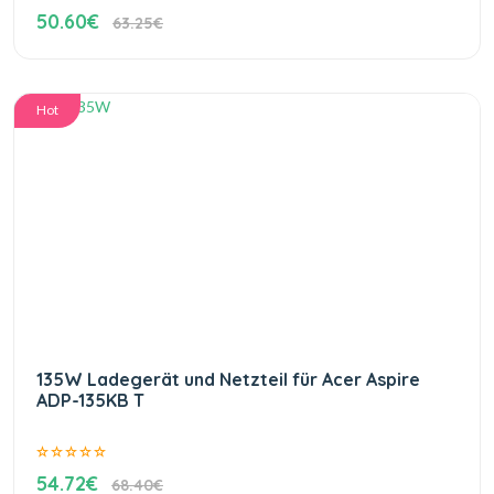
50.60€
63.25€
Hot
135W Ladegerät und Netzteil für Acer Aspire
ADP-135KB T
54.72€
68.40€