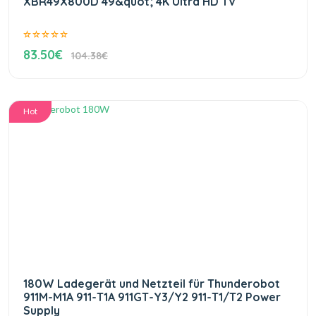
XBR49X800D 49&quot; 4K Ultra HD TV
83.50€
104.38€
Hot
180W Ladegerät und Netzteil für Thunderobot
911M-M1A 911-T1A 911GT-Y3/Y2 911-T1/T2 Power
Supply