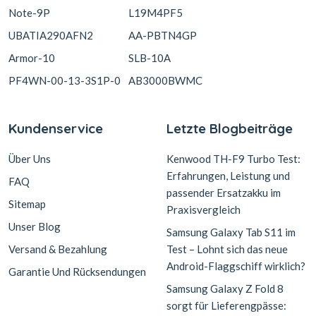
Note-9P
L19M4PF5
UBATIA290AFN2
AA-PBTN4GP
Armor-10
SLB-10A
PF4WN-00-13-3S1P-0
AB3000BWMC
Kundenservice
Letzte Blogbeiträge
Über Uns
Kenwood TH-F9 Turbo Test:
Erfahrungen, Leistung und
FAQ
passender Ersatzakku im
Sitemap
Praxisvergleich
Unser Blog
Samsung Galaxy Tab S11 im
Versand & Bezahlung
Test – Lohnt sich das neue
Android-Flaggschiff wirklich?
Garantie Und Rücksendungen
Samsung Galaxy Z Fold 8
sorgt für Lieferengpässe: