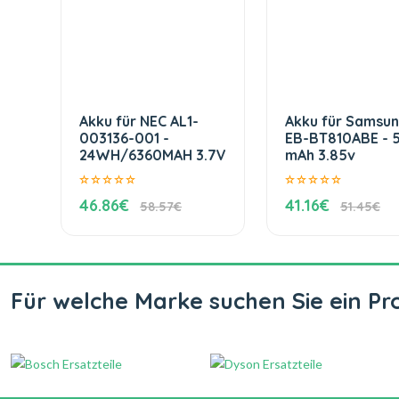
Akku für NEC AL1-
Akku für Samsu
003136-001 -
EB-BT810ABE - 
24WH/6360MAH 3.7V
mAh 3.85v
46.86€
41.16€
58.57€
51.45€
Für welche Marke suchen Sie ein Pr