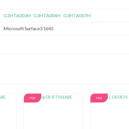
G3HTA003H
G3HTA004H
G3HTA007H
Microsoft Surface3 1645
Hot
Hot