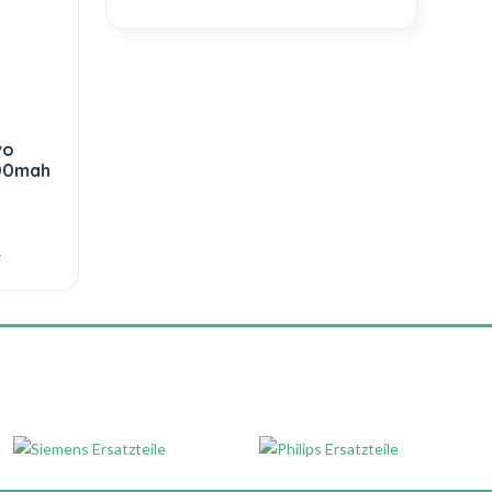
vo
000mah
€