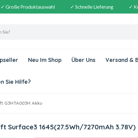
✓ Große Produktauswahl
✓ Schnelle Lieferung
✓ K
pseller
Neu Im Shop
Über Uns
Versand & 
 Sie Hilfe?
ft G3HTA003H Akku
ft Surface3 1645(27.5Wh/7270mAh 3.78V)