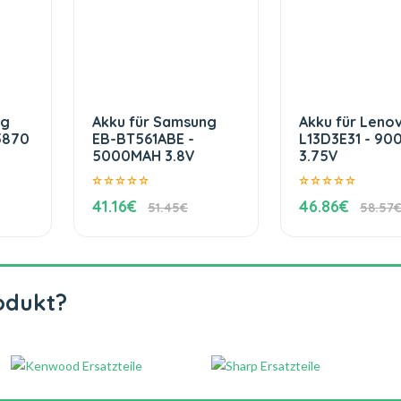
ng
Akku für Samsung
Akku für Leno
5870
EB-BT561ABE -
L13D3E31 - 9
5000MAH 3.8V
3.75V
41.16€
46.86€
51.45€
58.57
odukt?