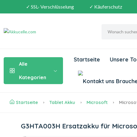
✓ SSL- Verschlüsselung
✓ Käuferschutz
Startseite
Unsere To
Alle
Kategorien
Brauchen
Startseite
Tablet Akku
Microsoft
Microso
G3HTA003H Ersatzakku für Microso