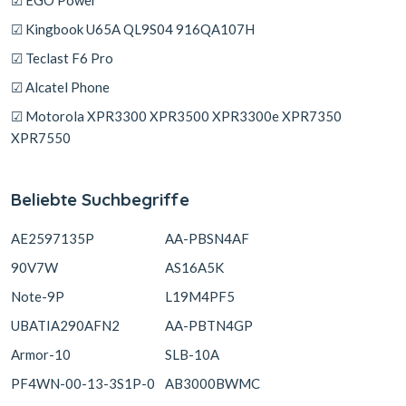
☑ EGO Power
☑ Kingbook U65A QL9S04 916QA107H
☑ Teclast F6 Pro
☑ Alcatel Phone
☑ Motorola XPR3300 XPR3500 XPR3300e XPR7350
XPR7550
Beliebte Suchbegriffe
AE2597135P
AA-PBSN4AF
90V7W
AS16A5K
Note-9P
L19M4PF5
UBATIA290AFN2
AA-PBTN4GP
Armor-10
SLB-10A
PF4WN-00-13-3S1P-0
AB3000BWMC