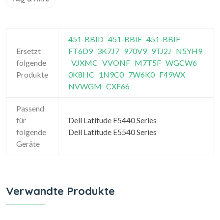
451-BBID
451-BBIE
451-BBIF
Ersetzt
FT6D9
3K7J7
970V9
9TJ2J
N5YH9
folgende
VJXMC
VVONF
M7T5F
WGCW6
Produkte
0K8HC
1N9C0
7W6K0
F49WX
NVWGM
CXF66
Passend
für
Dell Latitude E5440 Series
folgende
Dell Latitude E5540 Series
Geräte
Verwandte Produkte