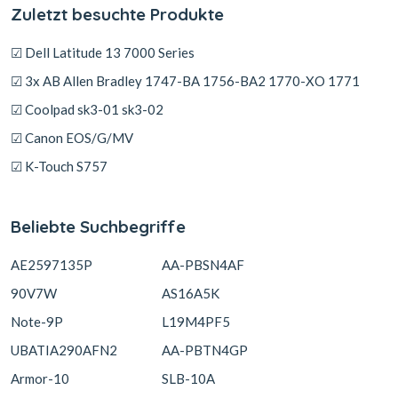
Zuletzt besuchte Produkte
☑ Dell Latitude 13 7000 Series
☑ 3x AB Allen Bradley 1747-BA 1756-BA2 1770-XO 1771
☑ Coolpad sk3-01 sk3-02
☑ Canon EOS/G/MV
☑ K-Touch S757
Beliebte Suchbegriffe
AE2597135P
AA-PBSN4AF
90V7W
AS16A5K
Note-9P
L19M4PF5
UBATIA290AFN2
AA-PBTN4GP
Armor-10
SLB-10A