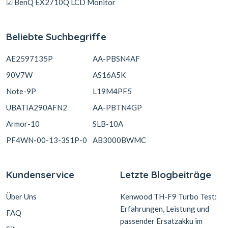
☑ BenQ EX2710Q LCD Monitor
Beliebte Suchbegriffe
AE2597135P
AA-PBSN4AF
90V7W
AS16A5K
Note-9P
L19M4PF5
UBATIA290AFN2
AA-PBTN4GP
Armor-10
SLB-10A
PF4WN-00-13-3S1P-0
AB3000BWMC
Kundenservice
Letzte Blogbeiträge
Über Uns
Kenwood TH-F9 Turbo Test:
Erfahrungen, Leistung und
FAQ
passender Ersatzakku im