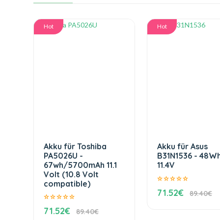
Hot
Hot
Akku für Toshiba
Akku für Asus
PA5026U -
B31N1536 - 48W
67wh/5700mAh 11.1
11.4V
Volt (10.8 Volt
compatible)
71.52€
89.40€
71.52€
89.40€