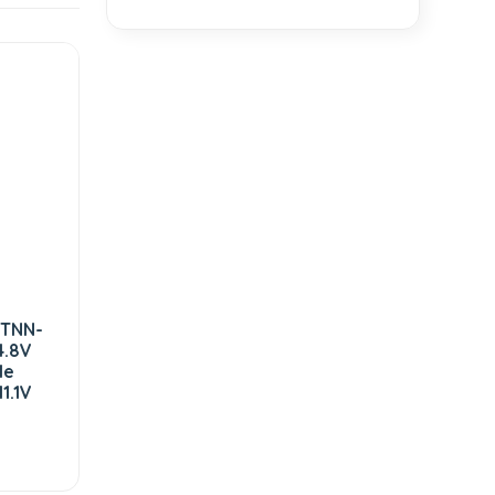
STNN-
4.8V
le
1.1V