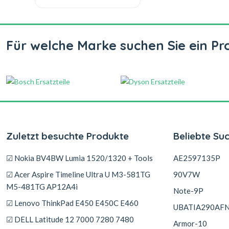
Für welche Marke suchen Sie ein Pr
Zuletzt besuchte Produkte
Beliebte Su
☑ Nokia BV4BW Lumia 1520/1320 + Tools
AE2597135P
☑ Acer Aspire Timeline Ultra U M3-581TG
90V7W
M5-481TG AP12A4i
Note-9P
☑ Lenovo ThinkPad E450 E450C E460
UBATIA290AF
☑ DELL Latitude 12 7000 7280 7480
Armor-10