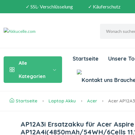
✓ SSL- Verschlüsselung
✓ Käuferschutz
Startseite
Unsere To
Alle
Kategorien
Brauchen
Startseite
Laptop Akku
Acer
Acer AP12A3
AP12A3i Ersatzakku für Acer Aspir
AP12A4i(4850mAh/54WH/6Cells 11.