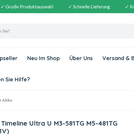
✓ Große Produktauswahl
✓ Schnelle Lieferung
✓ K
pseller
Neu Im Shop
Über Uns
Versand & 
 Sie Hilfe?
i Akku
e Timeline Ultra U M3-581TG M5-481TG
1V)