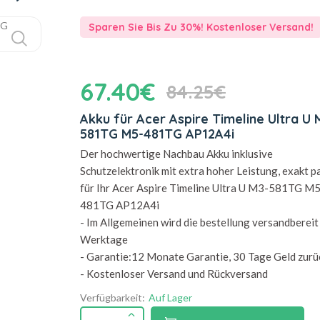
Sparen Sie Bis Zu 30%! Kostenloser Versand!
67.40€
84.25€
Akku für Acer Aspire Timeline Ultra U 
581TG M5-481TG AP12A4i
Der hochwertige Nachbau Akku inklusive
Schutzelektronik mit extra hoher Leistung, exakt 
für Ihr Acer Aspire Timeline Ultra U M3-581TG M5
481TG AP12A4i
- Im Allgemeinen wird die bestellung versandbereit 
Werktage
- Garantie:12 Monate Garantie, 30 Tage Geld zurü
- Kostenloser Versand und Rückversand
Verfügbarkeit:
Auf Lager