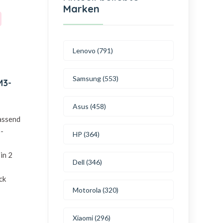
Marken
Lenovo (791)
Samsung (553)
M3-
Asus (458)
passend
-
HP (364)
in 2
Dell (346)
ck
Motorola (320)
Xiaomi (296)