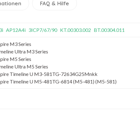
mationen
FAQ & Hilfe
3i
AP12A4i
3ICP7/67/90
KT.00303.002
BT.00304.011
pire M3 Series
meline Ultra M3 Series
pire M5 Series
meline Ultra M5 Series
spire Timeline U M3-581TG-72634G25Mnkk
spire Timeline U M5-481TG-6814 (M5-481) (M5-581)