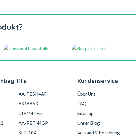
odukt?
chbegriffe
Kundenservice
AA-PBSN4AF
Über Uns
AS16A5K
FAQ
L19M4PF5
Sitemap
N2
AA-PBTN4GP
Unser Blog
SLB-10A
Versand & Bezahlung