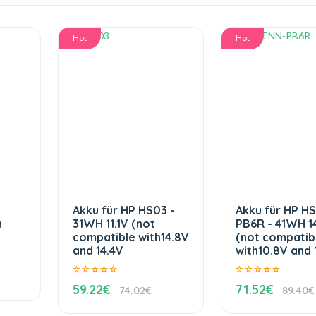
Hot
Hot
Akku für HP HS03 -
Akku für HP H
h
31WH 11.1V (not
PB6R - 41WH 1
compatible with14.8V
(not compatib
and 14.4V
with10.8V and 1
59.22€
71.52€
74.02€
89.40€