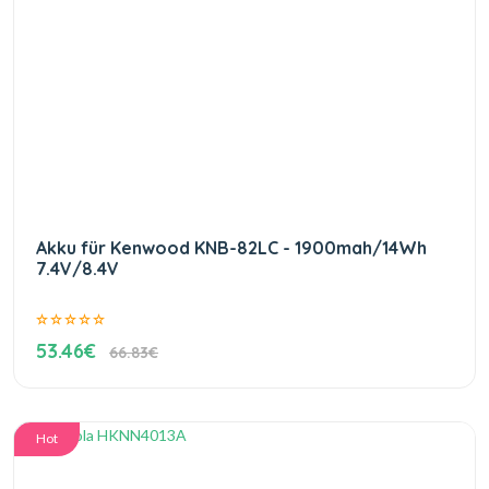
Akku für Kenwood KNB-82LC - 1900mah/14Wh
7.4V/8.4V
53.46€
66.83€
Hot