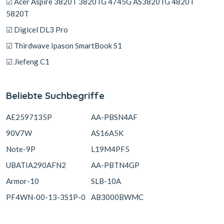
☑ Acer Aspire 3820T 3820TG 4745G AS3820TG 4820T
5820T
☑ Digicel DL3 Pro
☑ Thirdwave Ipason SmartBook S1
☑ Jiefeng C1
Beliebte Suchbegriffe
AE2597135P
AA-PBSN4AF
90V7W
AS16A5K
Note-9P
L19M4PF5
UBATIA290AFN2
AA-PBTN4GP
Armor-10
SLB-10A
PF4WN-00-13-3S1P-0
AB3000BWMC