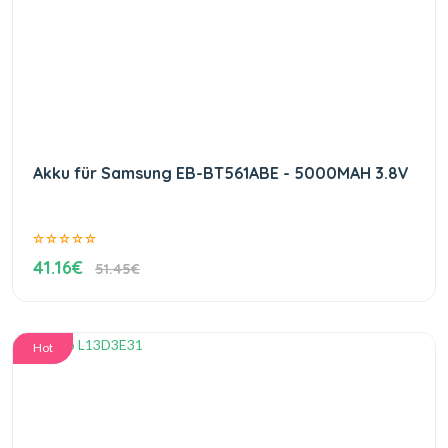
Akku für Samsung EB-BT561ABE - 5000MAH 3.8V
41.16€
51.45€
Hot