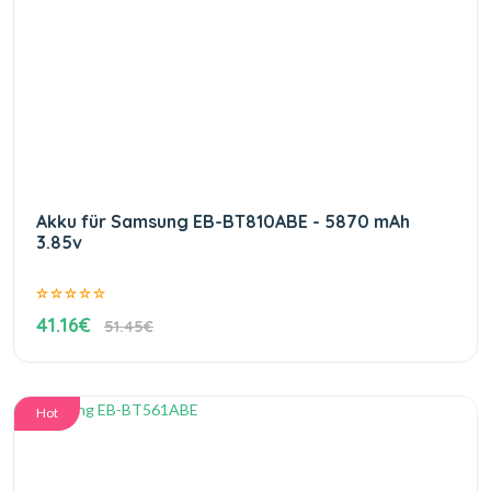
Akku für Samsung EB-BT810ABE - 5870 mAh
3.85v
41.16€
51.45€
Hot