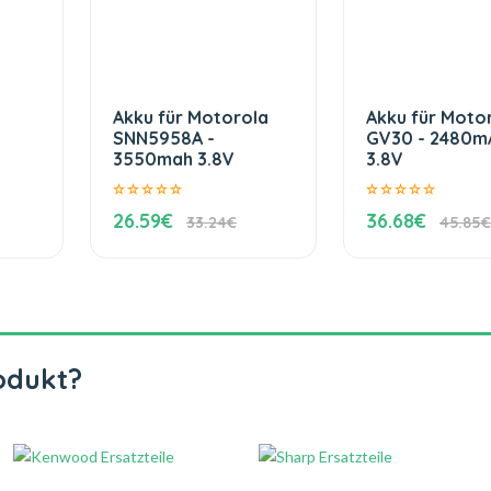
Akku für Motorola
Akku für Moto
SNN5958A -
GV30 - 2480m
3550mah 3.8V
3.8V
26.59€
36.68€
33.24€
45.85€
odukt?