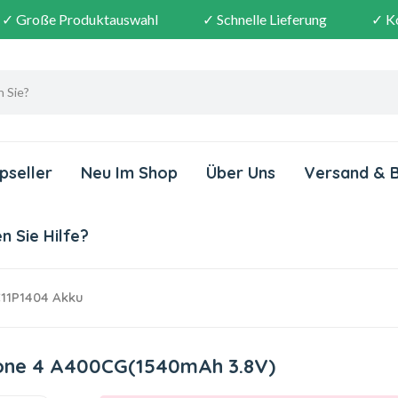
✓ Große Produktauswahl
✓ Schnelle Lieferung
✓ K
pseller
Neu Im Shop
Über Uns
Versand & 
 Sie Hilfe?
11P1404 Akku
fone 4 A400CG(1540mAh 3.8V)