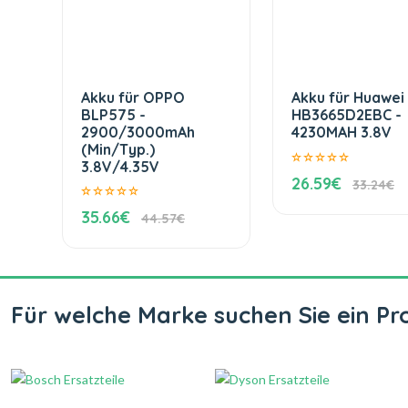
Akku für OPPO
Akku für Huawei
BLP575 -
HB3665D2EBC -
2900/3000mAh
4230MAH 3.8V
(Min/Typ.)
3.8V/4.35V
26.59€
33.24€
35.66€
44.57€
Für welche Marke suchen Sie ein Pr