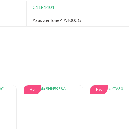
C11P1404
Asus Zenfone 4 A400CG
Hot
Hot