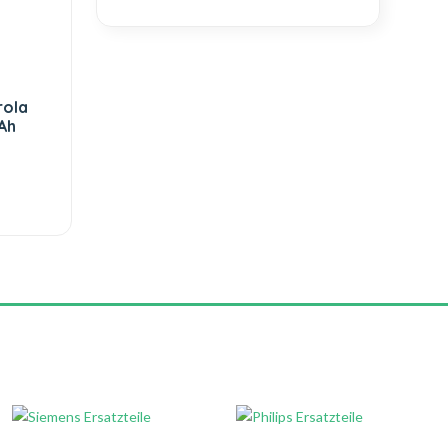
rola
Ah