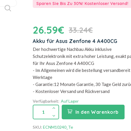
Sparen Sie Bis Zu 30%! Kostenloser Versand!
26.59€
33.24€
Akku für Asus Zenfone 4 A400CG
Der hochwertige Nachbau Akku inklusive
Schutzelektronik mit extra hoher Leistung, exakt 
für Ihr Asus Zenfone 4 A400CG
- Im Allgemeinen wird die bestellung versandbereit 
Werktage
- Garantie:12 Monate Garantie, 30 Tage Geld zurü
- Kostenloser Versand und Rückversand
Verfügbarkeit:
Auf Lager
1
In den Warenkorb
SKU:
ECNM10240_Te