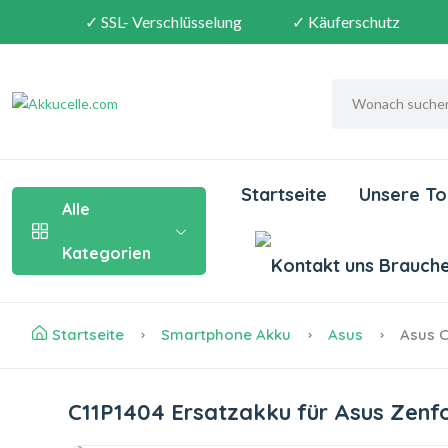
✓ SSL- Verschlüsselung
✓ Käuferschutz
Startseite
Unsere To
Alle
Kategorien
Brauchen
Startseite
Smartphone Akku
Asus
Asus C
C11P1404 Ersatzakku für Asus Zen