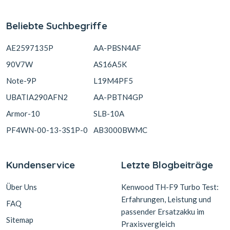
Beliebte Suchbegriffe
AE2597135P
AA-PBSN4AF
90V7W
AS16A5K
Note-9P
L19M4PF5
UBATIA290AFN2
AA-PBTN4GP
Armor-10
SLB-10A
PF4WN-00-13-3S1P-0
AB3000BWMC
Kundenservice
Letzte Blogbeiträge
Über Uns
Kenwood TH-F9 Turbo Test:
Erfahrungen, Leistung und
FAQ
passender Ersatzakku im
Sitemap
Praxisvergleich