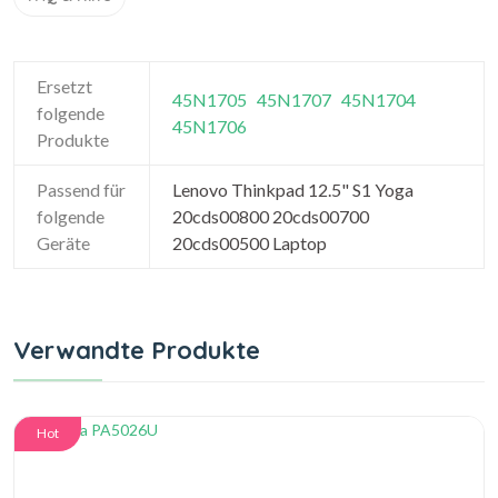
Ersetzt
45N1705
45N1707
45N1704
folgende
45N1706
Produkte
Passend für
Lenovo Thinkpad 12.5" S1 Yoga
folgende
20cds00800 20cds00700
Geräte
20cds00500 Laptop
Verwandte Produkte
Hot