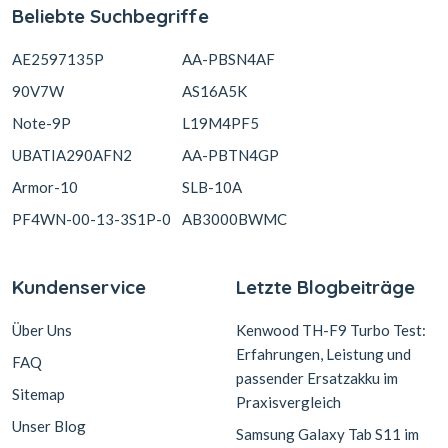
Beliebte Suchbegriffe
AE2597135P
AA-PBSN4AF
90V7W
AS16A5K
Note-9P
L19M4PF5
UBATIA290AFN2
AA-PBTN4GP
Armor-10
SLB-10A
PF4WN-00-13-3S1P-0
AB3000BWMC
Kundenservice
Letzte Blogbeiträge
Über Uns
Kenwood TH-F9 Turbo Test:
Erfahrungen, Leistung und
FAQ
passender Ersatzakku im
Sitemap
Praxisvergleich
Unser Blog
Samsung Galaxy Tab S11 im