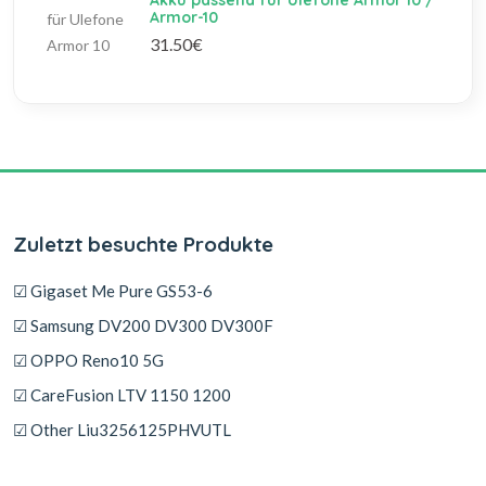
Akku passend für Ulefone Armor 10 /
Armor-10
31.50€
Zuletzt besuchte Produkte
☑ Gigaset Me Pure GS53-6
☑ Samsung DV200 DV300 DV300F
☑ OPPO Reno10 5G
☑ CareFusion LTV 1150 1200
☑ Other Liu3256125PHVUTL