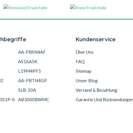
chbegriffe
Kundenservice
AA-PBSN4AF
Über Uns
AS16A5K
FAQ
L19M4PF5
Sitemap
N2
AA-PBTN4GP
Unser Blog
SLB-10A
Versand & Bezahlung
3S1P-0
AB3000BWMC
Garantie Und Rücksendunge
Copyright © 2026 Akkucelle.com. All Rights Reserved.