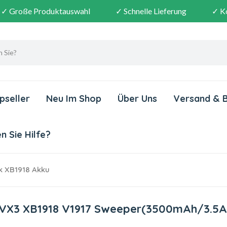
✓ Große Produktauswahl
✓ Schnelle Lieferung
✓ K
pseller
Neu Im Shop
Über Uns
Versand & 
 Sie Hilfe?
 XB1918 Akku
0 VX3 XB1918 V1917 Sweeper(3500mAh/3.5A