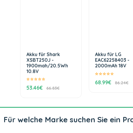
Akku für Shark
Akku für LG
XSBT250J -
EAC62258403 -
1900mah/20.5Wh
2000mAh 18V
10.8V
68.99€
86.24€
53.46€
66.83€
Für welche Marke suchen Sie ein Pr