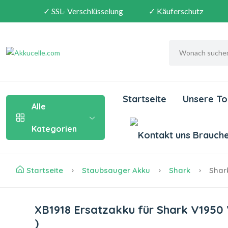
✓ SSL- Verschlüsselung
✓ Käuferschutz
Startseite
Unsere To
Alle
Kategorien
Brauchen
Startseite
Staubsauger Akku
Shark
Shark
XB1918 Ersatzakku für Shark V195
)