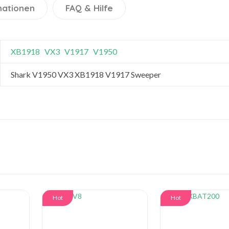
mationen
FAQ & Hilfe
XB1918
VX3
V1917
V1950
Shark V1950 VX3 XB1918 V1917 Sweeper
Hot
Hot