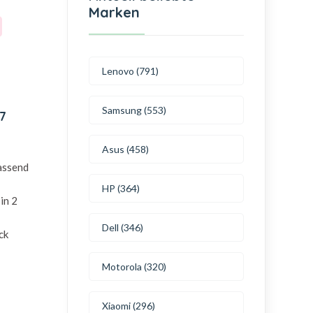
Marken
Lenovo (791)
Samsung (553)
7
Asus (458)
passend
HP (364)
in 2
Dell (346)
ck
Motorola (320)
Xiaomi (296)