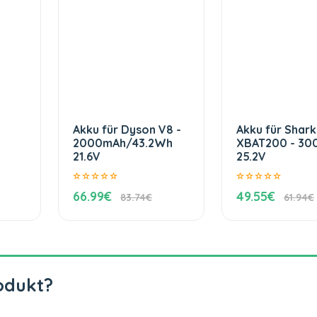
Akku für Dyson V8 -
Akku für Shark
2000mAh/43.2Wh
XBAT200 - 3
21.6V
25.2V
66.99€
49.55€
83.74€
61.94€
odukt?