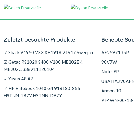
Zuletzt besuchte Produkte
Beliebte Su
☑ Shark V1950 VX3 XB1918 V1917 Sweeper
AE2597135P
☑ Getac RS2020 S400 V200 ME202EK
90V7W
ME202C 338911120104
Note-9P
☑ Yusun A8 A7
UBATIA290AF
☑ HP Elitebook 1040 G4 918180-855
Armor-10
HSTNN-1B7V HSTNN-DB7Y
PF4WN-00-13-
☑ Krisun DP980 DP985
☑ MFD W14500-750