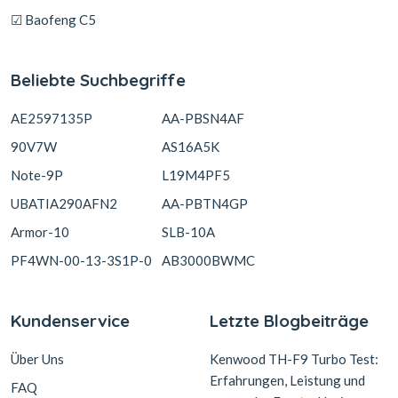
☑ Baofeng C5
Beliebte Suchbegriffe
AE2597135P
AA-PBSN4AF
90V7W
AS16A5K
Note-9P
L19M4PF5
UBATIA290AFN2
AA-PBTN4GP
Armor-10
SLB-10A
PF4WN-00-13-3S1P-0
AB3000BWMC
Kundenservice
Letzte Blogbeiträge
Über Uns
Kenwood TH-F9 Turbo Test:
Erfahrungen, Leistung und
FAQ