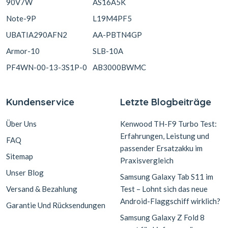
90V7W
AS16A5K
Note-9P
L19M4PF5
UBATIA290AFN2
AA-PBTN4GP
Armor-10
SLB-10A
PF4WN-00-13-3S1P-0
AB3000BWMC
Kundenservice
Letzte Blogbeiträge
Über Uns
Kenwood TH-F9 Turbo Test:
Erfahrungen, Leistung und
FAQ
passender Ersatzakku im
Sitemap
Praxisvergleich
Unser Blog
Samsung Galaxy Tab S11 im
Versand & Bezahlung
Test – Lohnt sich das neue
Android-Flaggschiff wirklich?
Garantie Und Rücksendungen
Samsung Galaxy Z Fold 8