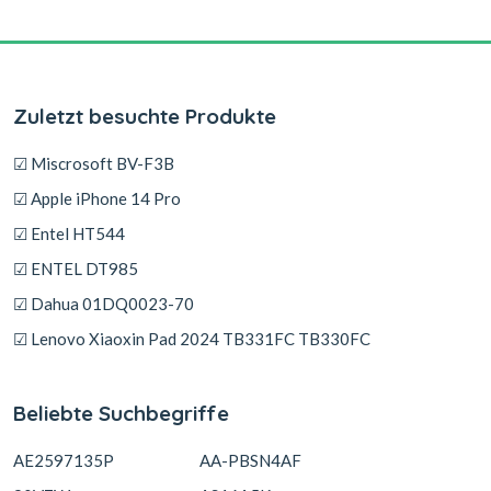
Zuletzt besuchte Produkte
☑ Miscrosoft BV-F3B
☑ Apple iPhone 14 Pro
☑ Entel HT544
☑ ENTEL DT985
☑ Dahua 01DQ0023-70
☑ Lenovo Xiaoxin Pad 2024 TB331FC TB330FC
Beliebte Suchbegriffe
AE2597135P
AA-PBSN4AF