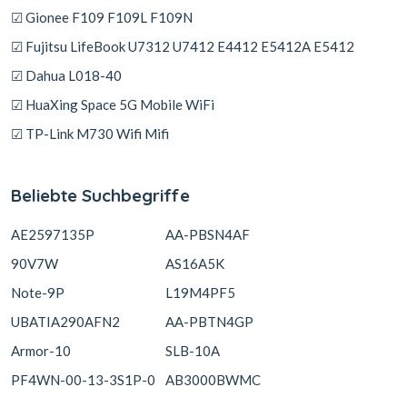
☑ Gionee F109 F109L F109N
☑ Fujitsu LifeBook U7312 U7412 E4412 E5412A E5412
☑ Dahua L018-40
☑ HuaXing Space 5G Mobile WiFi
☑ TP-Link M730 Wifi Mifi
Beliebte Suchbegriffe
AE2597135P
AA-PBSN4AF
90V7W
AS16A5K
Note-9P
L19M4PF5
UBATIA290AFN2
AA-PBTN4GP
Armor-10
SLB-10A
PF4WN-00-13-3S1P-0
AB3000BWMC