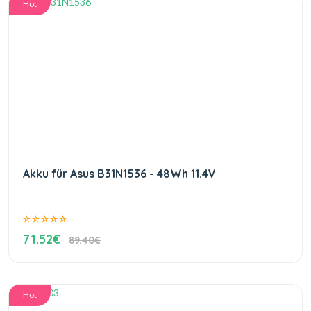
Hot
Akku für Asus B31N1536 - 48Wh 11.4V
71.52€
89.40€
Hot