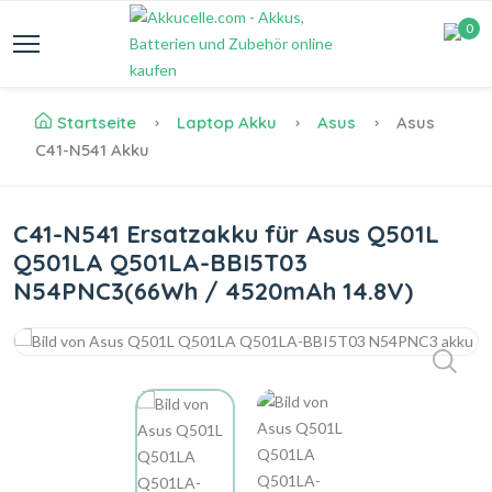
0
Startseite
Laptop Akku
Asus
Asus
C41-N541 Akku
C41-N541 Ersatzakku für Asus Q501L
Q501LA Q501LA-BBI5T03
N54PNC3(66Wh / 4520mAh 14.8V)