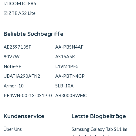
☑ ICOM IC-E85
☑ ZTE A52 Lite
Beliebte Suchbegriffe
AE2597135P
AA-PBSN4AF
90V7W
AS16A5K
Note-9P
L19M4PF5
UBATIA290AFN2
AA-PBTN4GP
Armor-10
SLB-10A
PF4WN-00-13-3S1P-0
AB3000BWMC
Kundenservice
Letzte Blogbeiträge
Über Uns
Samsung Galaxy Tab S11 im