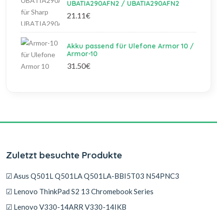
UBATIA290AFN2 / UBATIA290AFN2
21.11€
Akku passend für Ulefone Armor 10 /
Armor-10
31.50€
Zuletzt besuchte Produkte
☑ Asus Q501L Q501LA Q501LA-BBI5T03 N54PNC3
☑ Lenovo ThinkPad S2 13 Chromebook Series
☑ Lenovo V330-14ARR V330-14IKB