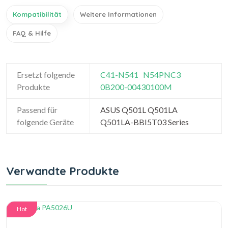
Kompatibilität
Weitere Informationen
FAQ & Hilfe
Ersetzt folgende
C41-N541
N54PNC3
Produkte
0B200-00430100M
Passend für
ASUS Q501L Q501LA
folgende Geräte
Q501LA-BBI5T03 Series
Verwandte Produkte
Hot