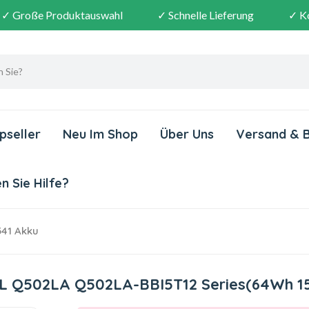
✓ Große Produktauswahl
✓ Schnelle Lieferung
✓ K
pseller
Neu Im Shop
Über Uns
Versand & 
 Sie Hilfe?
41 Akku
2L Q502LA Q502LA-BBI5T12 Series(64Wh 15