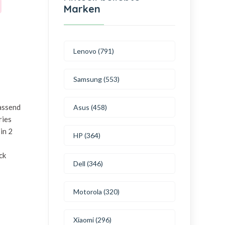
Marken
Lenovo (791)
Samsung (553)
passend
Asus (458)
ries
in 2
HP (364)
ck
Dell (346)
Motorola (320)
Xiaomi (296)