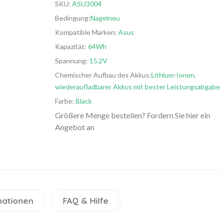
SKU:
ASU3004
Bedingung:
Nagelneu
Kompatible Marken:
Asus
Kapazität:
64Wh
Spannung:
15.2V
Chemischer Aufbau des Akkus:
Lithium-Ionen,
wiederaufladbarer Akkus mit bester Leistungsabgabe
Farbe:
Black
Größere Menge bestellen? Fordern Sie hier ein
Angebot an
mationen
FAQ & Hilfe