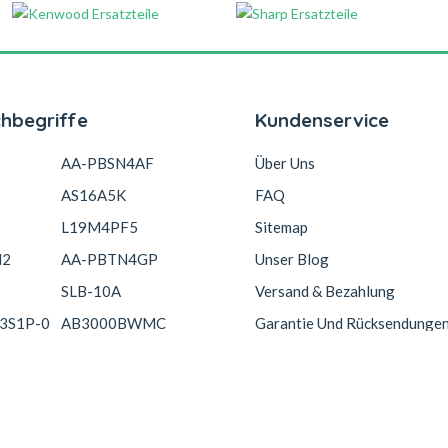
chbegriffe
Kundenservice
AA-PBSN4AF
Über Uns
AS16A5K
FAQ
L19M4PF5
Sitemap
N2
AA-PBTN4GP
Unser Blog
SLB-10A
Versand & Bezahlung
3S1P-0
AB3000BWMC
Garantie Und Rücksendunge
Copyright © 2026 Akkucelle.com. All Rights Reserved.