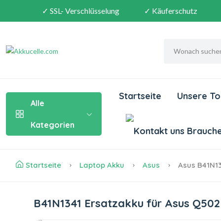
✓ SSL- Verschlüsselung
✓ Käuferschutz
Startseite
Unsere To
Alle
Kategorien
Brauchen
Startseite
Laptop Akku
Asus
Asus B41N13
B41N1341 Ersatzakku für Asus Q50