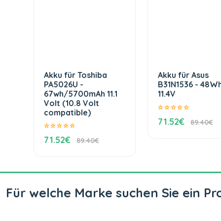
Akku für Toshiba
Akku für Asus
PA5026U -
B31N1536 - 48W
67wh/5700mAh 11.1
11.4V
Volt (10.8 Volt
compatible)
71.52€
89.40€
71.52€
89.40€
Für welche Marke suchen Sie ein Pr