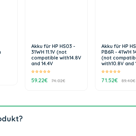
Akku für HP HS03 -
Akku für HP H
h
31WH 11.1V (not
PB6R - 41WH 1
compatible with14.8V
(not compatib
and 14.4V
with10.8V and 1
59.22€
71.52€
74.02€
89.40€
odukt?