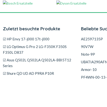
Zuletzt besuchte Produkte
Beliebte Su
☑ HP Envy 17-j000 17t-j000
AE2597135P
☑ LG Optimus G Pro 2 LG-F350K F350S
90V7W
F350L D837
Note-9P
☑ Asus Q502L Q502LA Q502LA-BBI5T12
UBATIA290AF
Series
Armor-10
☑ Shure QD UD AD P9RA P10R
PF4WN-00-13-
☑ Nokia GH5781
☑ Kirisun PT3500S