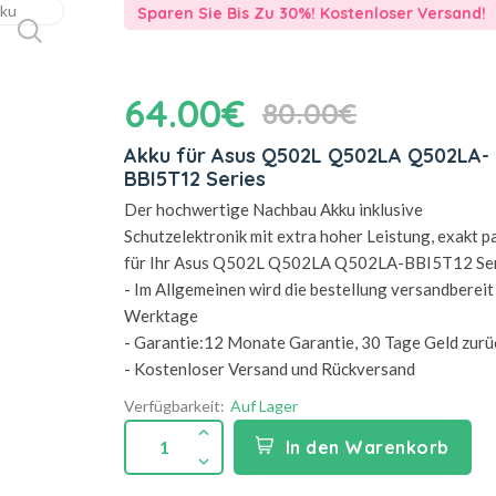
Sparen Sie Bis Zu 30%! Kostenloser Versand!
64.00€
80.00€
Akku für Asus Q502L Q502LA Q502LA-
BBI5T12 Series
Der hochwertige Nachbau Akku inklusive
Schutzelektronik mit extra hoher Leistung, exakt 
für Ihr Asus Q502L Q502LA Q502LA-BBI5T12 Se
- Im Allgemeinen wird die bestellung versandbereit 
Werktage
- Garantie:12 Monate Garantie, 30 Tage Geld zurü
- Kostenloser Versand und Rückversand
Verfügbarkeit:
Auf Lager
1
In den Warenkorb