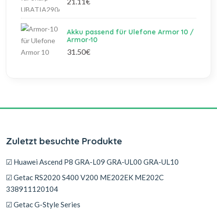
21.11€
Akku passend für Ulefone Armor 10 /
Armor-10
31.50€
Zuletzt besuchte Produkte
☑ Huawei Ascend P8 GRA-L09 GRA-UL00 GRA-UL10
☑ Getac RS2020 S400 V200 ME202EK ME202C
338911120104
☑ Getac G-Style Series