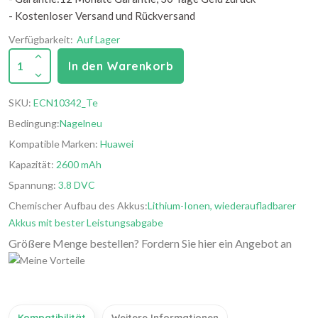
- Kostenloser Versand und Rückversand
Verfügbarkeit:
Auf Lager
1
In den Warenkorb
SKU:
ECN10342_Te
Bedingung:
Nagelneu
Kompatible Marken:
Huawei
Kapazität:
2600 mAh
Spannung:
3.8 DVC
Chemischer Aufbau des Akkus:
Lithium-Ionen, wiederaufladbarer
Akkus mit bester Leistungsabgabe
Größere Menge bestellen? Fordern Sie hier ein Angebot an
Kompatibilität
Weitere Informationen