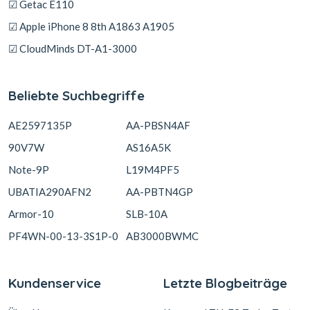
☑ Getac E110
☑ Apple iPhone 8 8th A1863 A1905
☑ CloudMinds DT-A1-3000
Beliebte Suchbegriffe
AE2597135P
AA-PBSN4AF
90V7W
AS16A5K
Note-9P
L19M4PF5
UBATIA290AFN2
AA-PBTN4GP
Armor-10
SLB-10A
PF4WN-00-13-3S1P-0
AB3000BWMC
Kundenservice
Letzte Blogbeiträge