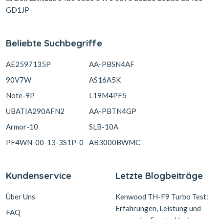
GD1JP
Beliebte Suchbegriffe
AE2597135P
AA-PBSN4AF
90V7W
AS16A5K
Note-9P
L19M4PF5
UBATIA290AFN2
AA-PBTN4GP
Armor-10
SLB-10A
PF4WN-00-13-3S1P-0
AB3000BWMC
Kundenservice
Letzte Blogbeiträge
Über Uns
Kenwood TH-F9 Turbo Test:
Erfahrungen, Leistung und
FAQ