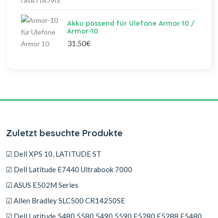
Akku passend für Ulefone Armor 10 /
Armor-10
31.50€
Zuletzt besuchte Produkte
☑ Dell XPS 10, LATITUDE ST
☑ Dell Latitude E7440 Ultrabook 7000
☑ ASUS E502M Series
☑ Allen Bradley SLC500 CR14250SE
☑ Dell Latitude 5480 5580 5490 5590 E5280 E5288 E5480