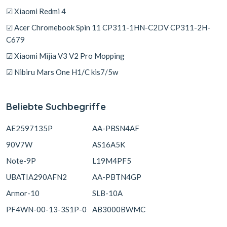
☑ Xiaomi Redmi 4
☑ Acer Chromebook Spin 11 CP311-1HN-C2DV CP311-2H-
C679
☑ Xiaomi Mijia V3 V2 Pro Mopping
☑ Nibiru Mars One H1/C kis7/5w
Beliebte Suchbegriffe
AE2597135P
AA-PBSN4AF
90V7W
AS16A5K
Note-9P
L19M4PF5
UBATIA290AFN2
AA-PBTN4GP
Armor-10
SLB-10A
PF4WN-00-13-3S1P-0
AB3000BWMC