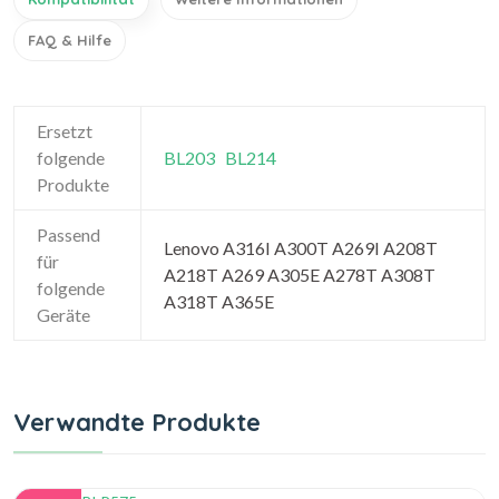
FAQ & Hilfe
Ersetzt
folgende
BL203
BL214
Produkte
Passend
Lenovo A316I A300T A269I A208T
für
A218T A269 A305E A278T A308T
folgende
A318T A365E
Geräte
Verwandte Produkte