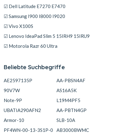
☑ Dell Latitude E7270 E7470
☑ Samsung I900 I8000 I9020
☑ Vivo X100S
☑ Lenovo IdeaPad Slim 5 15IRH9 15IRU9
☑ Motorola Razr 60 Ultra
Beliebte Suchbegriffe
AE2597135P
AA-PBSN4AF
90V7W
AS16A5K
Note-9P
L19M4PF5
UBATIA290AFN2
AA-PBTN4GP
Armor-10
SLB-10A
PF4WN-00-13-3S1P-0
AB3000BWMC