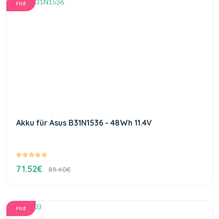
Hot
Akku für Asus B31N1536 - 48Wh 11.4V
71.52€
89.40€
Hot