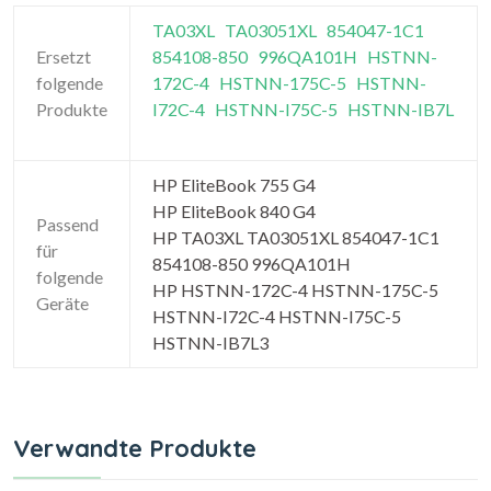
TA03XL
TA03051XL
854047-1C1
Ersetzt
854108-850
996QA101H
HSTNN-
folgende
172C-4
HSTNN-175C-5
HSTNN-
Produkte
I72C-4
HSTNN-I75C-5
HSTNN-IB7L
HP EliteBook 755 G4
HP EliteBook 840 G4
Passend
HP TA03XL TA03051XL 854047-1C1
für
854108-850 996QA101H
folgende
HP HSTNN-172C-4 HSTNN-175C-5
Geräte
HSTNN-I72C-4 HSTNN-I75C-5
HSTNN-IB7L3
Verwandte Produkte